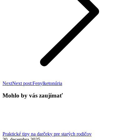
Next
Next post:
Fenylketonúria
Mohlo by vás zaujímať
Praktické tipy na darčeky pre starých rodičov
20. decembra 2025