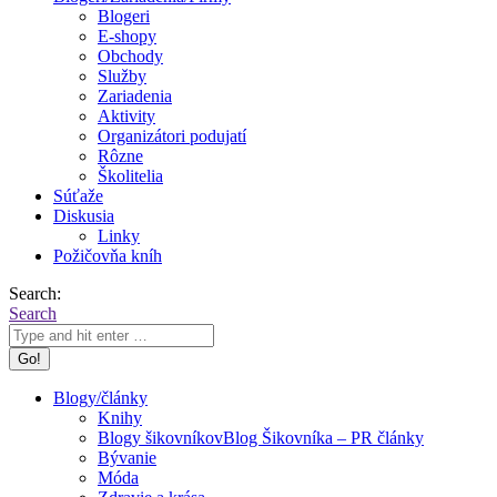
Blogeri
E-shopy
Obchody
Služby
Zariadenia
Aktivity
Organizátori podujatí
Rôzne
Školitelia
Súťaže
Diskusia
Linky
Požičovňa kníh
Search:
Search
Blogy/články
Knihy
Blogy šikovníkov
Blog Šikovníka – PR články
Bývanie
Móda