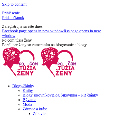
Skip to content
Prihlásenie
Pridať článok
Zaregistrujte sa ešte dnes.
Facebook page opens in new window
Rss page opens in new
window
Po čom túžia ženy
Portál pre ženy so zameraním na blogovanie a blogy
Blogy/články
Knihy
Blogy šikovníkov
Blog Šikovníka – PR články
Bývanie
Móda
Zdravie a krása
Zdravie