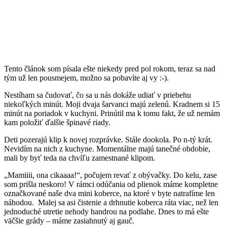
Tento článok som písala ešte niekedy pred pol rokom, teraz sa nad
tým už len pousmejem, možno sa pobavíte aj vy :-).
Nestíham sa čudovať, čo sa u nás dokáže udiať v priebehu
niekoľkých minút. Moji dvaja šarvanci majú zelenú. Kradnem si 15
minút na poriadok v kuchyni. Prinútil ma k tomu fakt, že už nemám
kam položiť ďalšie špinavé riady.
Deti pozerajú klip k novej rozprávke. Stále dookola. Po n-tý krát.
Nevidím na nich z kuchyne. Momentálne majú tanečné obdobie,
mali by byť teda na chvíľu zamestnané klipom.
„Mamiiii, ona cikaaaa!“, počujem revať z obývačky. Do kelu, zase
som prišla neskoro! V rámci odúčania od plienok máme kompletne
označkované naše dva mini koberce, na ktoré v byte natrafíme len
náhodou. Malej sa asi čistenie a drhnutie koberca ráta viac, než len
jednoduché utretie nehody handrou na podlahe. Dnes to má ešte
väčšie grády – máme zasiahnutý aj gauč.