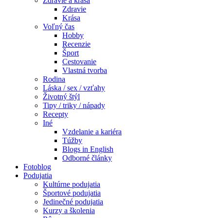
Zdravie a krása
Zdravie
Krása
Voľný čas
Hobby
Recenzie
Šport
Cestovanie
Vlastná tvorba
Rodina
Láska / sex / vzťahy
Životný štýl
Tipy / triky / nápady
Recepty
Iné
Vzdelanie a kariéra
Túžby
Blogs in English
Odborné články
Fotoblog
Podujatia
Kultúrne podujatia
Športové podujatia
Jedinečné podujatia
Kurzy a školenia