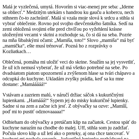
Malá je vyzlečená, umytá. Hovorím si viac-menej pre seba: „Ideme
sa obliecť.“ Medzitým utekám s handrou ku gauču a kobercu, nech
stihnem čo-to zachrániť. Malá si vzala moje slová k srdcu a stihla si
vybrať oblečenie. Rovno pol svojho dievčenského šatníka. Sedí na
zemi obložená svojimi ešte pred chvíľou po vyžehlení krásne
uloženými vecami v skrini a rozhoduje sa, čo si dá na seba. Pozrie
na mňa šibalskými očami: „Mamiša, toto!“ Slovo „mamiša“ má byť
„mamička“, ešte musí trénovať. Pozná ho z rozprávky o
Kozliatkach…
Oblečená, pomáha mi uložiť veci do skrine. Snažím sa jej vysvetliť,
že už ich nemusí vyberať, že už má všetko potrebné na sebe. Po
dvadsiatom piatom upozornení a zvýšenom hlase sa tvári chápavo a
odcupká do kuchyne. Ukladám zvyšky prádla, keď sa ku mne
dostane: „Mamááááá!“
Vstávam a zazriem malú, v náručí držiac sáčok s kukuričnými
lupienkami. „Hamááá!“ Sypem jej do misky kukuričné lupienky.
Sadne si na zem a začne ich jesť. Z obývačky sa ozve: „Mamííí,
poď mi to pustiť odznovaaaaa!“
Odbieham do obývačky a pretáčam klip na začiatok. Cestou späť do
kuchyne narazím na chodbe do malej. Uff, stihla som ju zadržať.
Počula slovo klip a už letí ako o preteky, aj ona chce tancovať. V
kuchyni mi nechala suvenír – kukuričné lupienky rozhádzané na