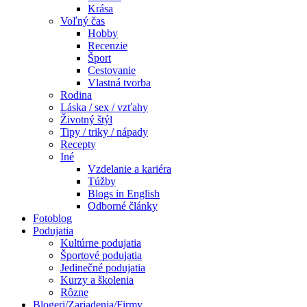
Krása
Voľný čas
Hobby
Recenzie
Šport
Cestovanie
Vlastná tvorba
Rodina
Láska / sex / vzťahy
Životný štýl
Tipy / triky / nápady
Recepty
Iné
Vzdelanie a kariéra
Túžby
Blogs in English
Odborné články
Fotoblog
Podujatia
Kultúrne podujatia
Športové podujatia
Jedinečné podujatia
Kurzy a školenia
Rôzne
Blogeri/Zariadenia/Firmy