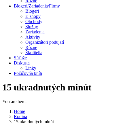
Rôzne
Blogeri/Zariadenia/Firmy
Blogeri
E-shopy
Obchody
Služby
Zariadenia
Aktivity
Organizátori podujatí
Rôzne
Školitelia
Súťaže
Diskusia
Linky
Požičovňa kníh
15 ukradnutých minút
You are here:
Home
Rodina
15 ukradnutých minút