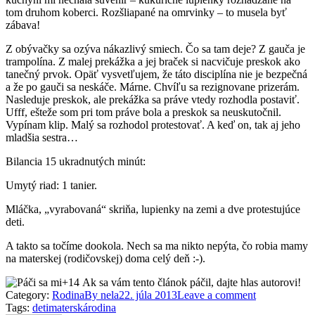
tom druhom koberci. Rozšliapané na omrvinky – to musela byť
zábava!
Z obývačky sa ozýva nákazlivý smiech. Čo sa tam deje? Z gauča je
trampolína. Z malej prekážka a jej braček si nacvičuje preskok ako
tanečný prvok. Opäť vysvetľujem, že táto disciplína nie je bezpečná
a že po gauči sa neskáče. Márne. Chvíľu sa rezignovane prizerám.
Nasleduje preskok, ale prekážka sa práve vtedy rozhodla postaviť.
Ufff, ešteže som pri tom práve bola a preskok sa neuskutočnil.
Vypínam klip. Malý sa rozhodol protestovať. A keď on, tak aj jeho
mladšia sestra…
Bilancia 15 ukradnutých minút:
Umytý riad: 1 tanier.
Mláčka, „vyrabovaná“ skriňa, lupienky na zemi a dve protestujúce
deti.
A takto sa točíme dookola. Nech sa ma nikto nepýta, čo robia mamy
na materskej (rodičovskej) doma celý deň :-).
+14
Ak sa vám tento článok páčil, dajte hlas autorovi!
Category:
Rodina
By
nela
22. júla 2013
Leave a comment
Tags:
deti
materská
rodina