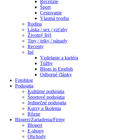
Recenzie
Šport
Cestovanie
Vlastná tvorba
Rodina
Láska / sex / vzťahy
Životný štýl
Tipy / triky / nápady
Recepty
Iné
Vzdelanie a kariéra
Túžby
Blogs in English
Odborné články
Fotoblog
Podujatia
Kultúrne podujatia
Športové podujatia
Jedinečné podujatia
Kurzy a školenia
Rôzne
Blogeri/Zariadenia/Firmy
Blogeri
E-shopy
Obchody