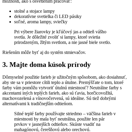
možností, ako s osvetlením pracovať:
stolné a stojace lampy
dekoratívne svetielka či LED pásiky
soľné, aroma lampy, sviečky
Pri výbere žiarovky je kľúčový jas a odtieň vášho
svetla. Je dôležité zvoliť si lampy, ktoré svietia
prirodzeným, žltým svetlom, a nie jasné biele svetlo.
Riešením môže byť aj do systém stmievačov.
3. Majte doma kúsok prírody
Dômyselné použitie farieb je užitočným spôsobom, ako dosiahnuť,
aby ste sa v priestore cítili teplo a útulne. Premýšľate o tom, ktoré
farby vám pomôžu vytvoriť útulnú miestnosť? Neutrálne farby s
akcentami iných teplých farieb, ako sú ťavia, horčicovožltá,
machovozelená a vínovočervená, sú ideálne. Sú tiež dobrými
alternatívami k tradičnejším odtieńom.
Silné teplé farby používajte striedmo – väčšina farieb v
miestnosti by mala byť neutrálna, použite len pár
prvkov v jasnejších odtieňov. Skúste vsadiť na
mahagónovú, čerešňovú alebo orechovú.