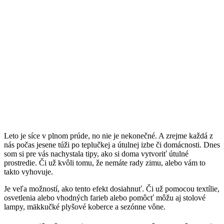
Leto je síce v plnom prúde, no nie je nekonečné. A zrejme každá z
nás počas jesene túži po teplučkej a útulnej izbe či domácnosti. Dnes
som si pre vás nachystala tipy, ako si doma vytvoriť útulné
prostredie. Či už kvôli tomu, že nemáte rady zimu, alebo vám to
takto vyhovuje.
Je veľa možností, ako tento efekt dosiahnuť. Či už pomocou textílie,
osvetlenia alebo vhodných farieb alebo pomôcť môžu aj stolové
lampy, mäkkučké plyšové koberce a sezónne vône.