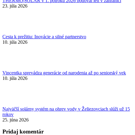
THERMO|SOLAR v 1. polroku 2026 bodoval len v zahraničí
23. júla 2026
Cesta k prežitiu: Inovácie a silné partnerstvo
10. júla 2026
Vincentka sprevádza generácie od narodenia až po seniorský vek
10. júla 2026
Najväčší solárny systém na ohrev vody v Želiezovciach slúži už 15
rokov
25. júna 2026
Pridaj komentár