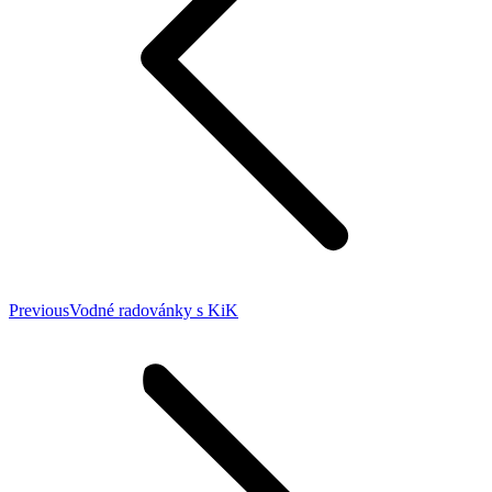
Previous
Previous
Vodné radovánky s KiK
post: