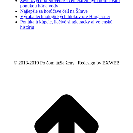
Severovýchod Slovenska čelí extrémnym horúčavám
ponukou hôr a vody
Najlepšie sa horúčave čelí na Šírave
Výroba technologických blokov pre Hargassner
Ponúkajú kúpele, liečivé singletracky aj vojenskú
históriu
© 2013-2019 Po čom túžia ženy | Redesign by EXWEB