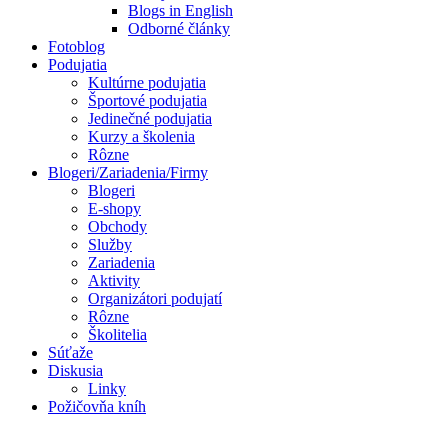
Blogs in English
Odborné články
Fotoblog
Podujatia
Kultúrne podujatia
Športové podujatia
Jedinečné podujatia
Kurzy a školenia
Rôzne
Blogeri/Zariadenia/Firmy
Blogeri
E-shopy
Obchody
Služby
Zariadenia
Aktivity
Organizátori podujatí
Rôzne
Školitelia
Súťaže
Diskusia
Linky
Požičovňa kníh