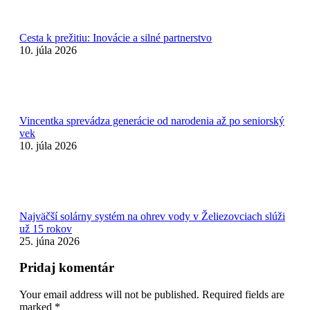
Cesta k prežitiu: Inovácie a silné partnerstvo
10. júla 2026
Vincentka sprevádza generácie od narodenia až po seniorský
vek
10. júla 2026
Najväčší solárny systém na ohrev vody v Želiezovciach slúži
už 15 rokov
25. júna 2026
Pridaj komentár
Your email address will not be published. Required fields are
marked
*