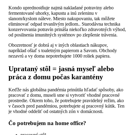
Kondo uprednostňuje najmä nakladané potraviny alebo
fermentované uhorky, kapustu a inú zeleninu v
slanom/kyslom náleve. Miesto nakupovaniu, tak môžete
eliminovať odpad trvanlivým jedlom.. Starodávna technika
konzervovania potravín prináša niekoľko zdravotných výhod,
od posilnenia imunitných systémov po zlepšenie trávenia.
Obozretnosť je dobrá aj v iných oblastiach nákupov,
napríklad ošiaľ s toaletným papierom a Savom. Obchody
nezavrú a vy doma nepotrebujete 1000 roliek papiera.
Uprataný stôl = jasná myseľ alebo
práca z domu počas karantény
Keďže nás globálna pandémia prinútila hľadať spôsoby, ako
pracovať z domu, museli sme si vytvoriť vhodné pracovné
prostredie. Okrem toho, že potrebujete pravidelný režim, ako
v časoch pred pandémiou, potrebujete aj pracovný kútik. Ten
je vhodné oddeliť od ostatných zón v domácnosti.
Čo potrebujem na home office?
pracovný stôl