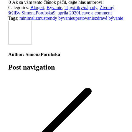
0
Ak sa vám tento článok páčil, dajte hlas autorovi!
Categories:
Blogeri
,
Bývanie
,
Tipy/triky/nápady
,
Životný
štýl
By
SimonaPorubska
9. apríla 2020
Leave a comment
Tags:
minimalizmus
trendy byvanie
upratovanie
zdravé bývanie
Author:
SimonaPorubska
Post navigation