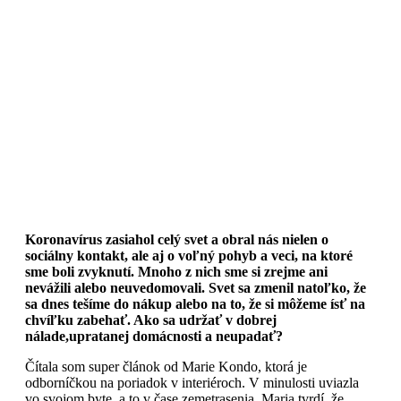
Koronavírus zasiahol celý svet a obral nás nielen o
sociálny kontakt, ale aj o voľný pohyb a veci, na ktoré
sme boli zvyknutí. Mnoho z nich sme si zrejme ani
nevážili alebo neuvedomovali. Svet sa zmenil natoľko, že
sa dnes tešíme do nákup alebo na to, že si môžeme ísť na
chvíľku zabehať. Ako sa udržať v dobrej
nálade,upratanej domácnosti a neupadať?
Čítala som super článok od Marie Kondo, ktorá je
odborníčkou na poriadok v interiéroch. V minulosti uviazla
vo svojom byte, a to v čase zemetrasenia. Maria tvrdí, že