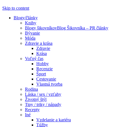
Skip to content
Blogy/články
Knihy
Blogy šikovníkov
Blog Šikovníka – PR články
Bývanie
Móda
Zdravie a krása
Zdravie
Krása
Voľný čas
Hobby
Recenzie
Šport
Cestovanie
Vlastná tvorba
Rodina
Láska / sex / vzťahy
Životný štýl
Tipy / triky / nápady
Recepty
Iné
Vzdelanie a kariéra
Túžby