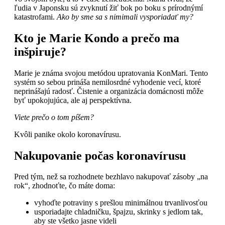
ľudia v Japonsku sú zvyknutí žiť bok po boku s prírodnýmí
katastrofami.
Ako by sme sa s nimimali vysporiadať my?
Kto je Marie Kondo a prečo ma
inšpiruje?
Marie je známa svojou metódou upratovania KonMari. Tento
systém so sebou prináša nemilosrdné vyhodenie vecí, ktoré
neprinášajú radosť. Čistenie a organizácia domácnosti môže
byť upokojujúca, ale aj perspektívna.
Viete prečo o tom píšem?
Kvôli panike okolo koronavírusu.
Nakupovanie počas koronavírusu
Pred tým, než sa rozhodnete bezhlavo nakupovať zásoby „na
rok“, zhodnoťte, čo máte doma:
vyhoďte potraviny s prešlou minimálnou trvanlivosťou
usporiadajte chladničku, špajzu, skrinky s jedlom tak,
aby ste všetko jasne videli