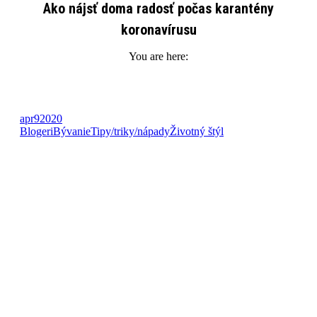
Ako nájsť doma radosť počas karantény
koronavírusu
You are here:
apr
9
2020
Blogeri
Bývanie
Tipy/triky/nápady
Životný štýl