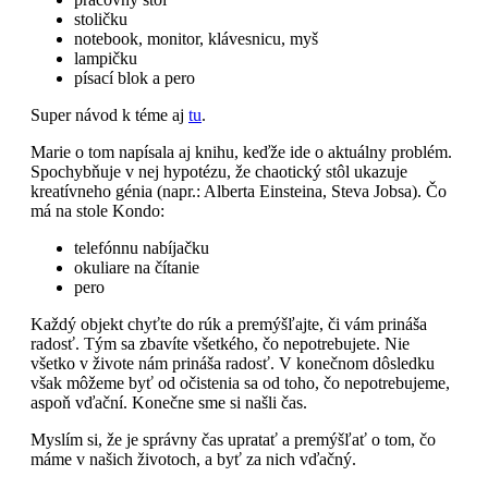
stoličku
notebook, monitor, klávesnicu, myš
lampičku
písací blok a pero
Super návod k téme aj
tu
.
Marie o tom napísala aj knihu, keďže ide o aktuálny problém.
Spochybňuje v nej hypotézu, že chaotický stôl ukazuje
kreatívneho génia (napr.: Alberta Einsteina, Steva Jobsa). Čo
má na stole Kondo:
telefónnu nabíjačku
okuliare na čítanie
pero
Každý objekt chyťte do rúk a premýšľajte, či vám prináša
radosť. Tým sa zbavíte všetkého, čo nepotrebujete. Nie
všetko v živote nám prináša radosť. V konečnom dôsledku
však môžeme byť od očistenia sa od toho, čo nepotrebujeme,
aspoň vďační. Konečne sme si našli čas.
Myslím si, že je správny čas upratať a premýšľať o tom, čo
máme v našich životoch, a byť za nich vďačný.