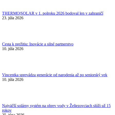
THERMO|SOLAR v 1. polroku 2026 bodoval len v zahraničí
23. júla 2026
Cesta k prežitiu: Inovácie a silné partnerstvo
10. júla 2026
Vincentka sprevádza generácie od narodenia až po seniorský vek
10. júla 2026
Najväčší solárny systém na ohrev vody v Želiezovciach slúži už 15
rokov
25. júna 2026