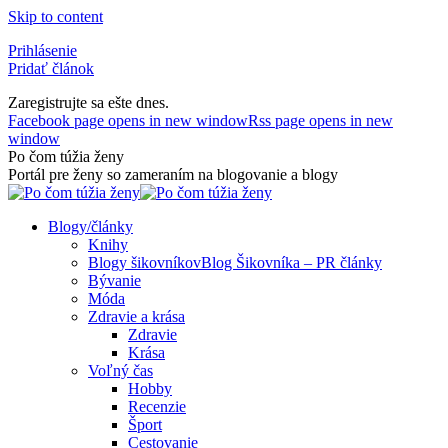
Skip to content
Prihlásenie
Pridať článok
Zaregistrujte sa ešte dnes.
Facebook page opens in new window
Rss page opens in new
window
Po čom túžia ženy
Portál pre ženy so zameraním na blogovanie a blogy
Blogy/články
Knihy
Blogy šikovníkov
Blog Šikovníka – PR články
Bývanie
Móda
Zdravie a krása
Zdravie
Krása
Voľný čas
Hobby
Recenzie
Šport
Cestovanie