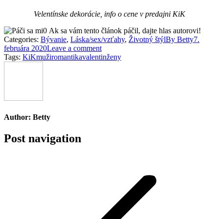
Velentínske dekorácie, info o cene v predajni KiK
0
Ak sa vám tento článok páčil, dajte hlas autorovi!
Categories:
Bývanie
,
Láska/sex/vzťahy
,
Životný štýl
By
Betty
7.
februára 2020
Leave a comment
Tags:
KiK
muži
romantika
valentin
ženy
Author:
Betty
Post navigation