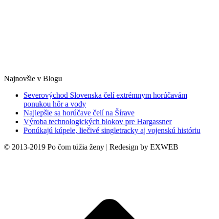
Najnovšie v Blogu
Severovýchod Slovenska čelí extrémnym horúčavám
ponukou hôr a vody
Najlepšie sa horúčave čelí na Šírave
Výroba technologických blokov pre Hargassner
Ponúkajú kúpele, liečivé singletracky aj vojenskú históriu
© 2013-2019 Po čom túžia ženy | Redesign by EXWEB