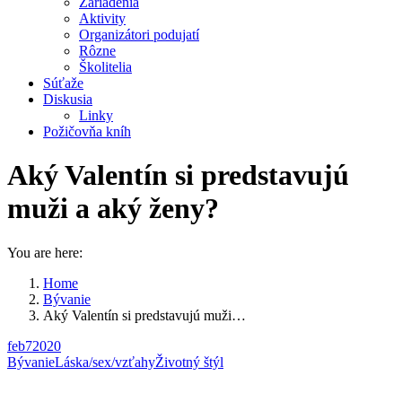
Zariadenia
Aktivity
Organizátori podujatí
Rôzne
Školitelia
Súťaže
Diskusia
Linky
Požičovňa kníh
Aký Valentín si predstavujú
muži a aký ženy?
You are here:
Home
Bývanie
Aký Valentín si predstavujú muži…
feb
7
2020
Bývanie
Láska/sex/vzťahy
Životný štýl