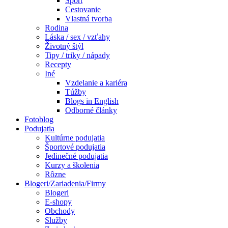
Šport
Cestovanie
Vlastná tvorba
Rodina
Láska / sex / vzťahy
Životný štýl
Tipy / triky / nápady
Recepty
Iné
Vzdelanie a kariéra
Túžby
Blogs in English
Odborné články
Fotoblog
Podujatia
Kultúrne podujatia
Športové podujatia
Jedinečné podujatia
Kurzy a školenia
Rôzne
Blogeri/Zariadenia/Firmy
Blogeri
E-shopy
Obchody
Služby