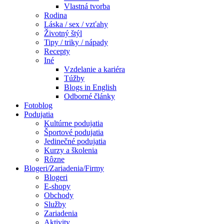
Vlastná tvorba
Rodina
Láska / sex / vzťahy
Životný štýl
Tipy / triky / nápady
Recepty
Iné
Vzdelanie a kariéra
Túžby
Blogs in English
Odborné články
Fotoblog
Podujatia
Kultúrne podujatia
Športové podujatia
Jedinečné podujatia
Kurzy a školenia
Rôzne
Blogeri/Zariadenia/Firmy
Blogeri
E-shopy
Obchody
Služby
Zariadenia
Aktivity