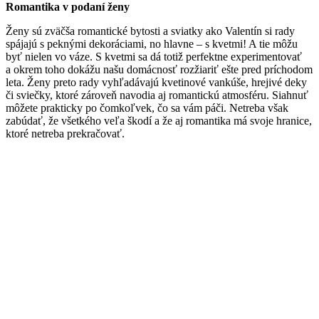
Romantika v podaní ženy
Ženy sú zväčša romantické bytosti a sviatky ako Valentín si rady
spájajú s peknými dekoráciami, no hlavne – s kvetmi! A tie môžu
byť nielen vo váze. S kvetmi sa dá totiž perfektne experimentovať
a okrem toho dokážu našu domácnosť rozžiariť ešte pred príchodom
leta. Ženy preto rady vyhľadávajú kvetinové vankúše, hrejivé deky
či sviečky, ktoré zároveň navodia aj romantickú atmosféru. Siahnuť
môžete prakticky po čomkoľvek, čo sa vám páči. Netreba však
zabúdať, že všetkého veľa škodí a že aj romantika má svoje hranice,
ktoré netreba prekračovať.