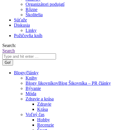
Organizátori podujatí
Rôzne
Školitelia
Súťaže
Diskusia
Linky
Požičovňa kníh
Search:
Search
Blogy/články
Knihy
Blogy šikovníkov
Blog Šikovníka – PR články
Bývanie
Móda
Zdravie a krása
Zdravie
Krása
Voľný čas
Hobby
Recenzie