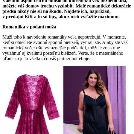
Valentín aspoň trochu odlíšili od ktoréhokoľvek bežného dňa,
môžete váš domov trochu vyzdobiť. Malé romantické dekorácie
predsa nikdy nie sú na škodu. Nájdete ich, napríklad,
v predajni KiK a tu sú tipy, ako z nich vyťažíte maximum.
Romantika v podaní muža
Muži toho k navodeniu romantiky veľa nepotrebujú. V momente,
keď si oblečiete zvodnú spodnú bielizeň, vyhrali ste. A aby ste váš
romantický večer ešte výraznejšie podčiarkli, môžete zo skrine
vytiahnuť aj kvalitnú posteľnú bielizeň. Verte, že z materiálneho
hľadiska je to všetko, čo váš partner potrebuje.