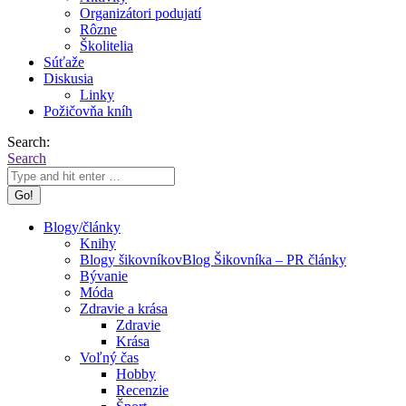
Organizátori podujatí
Rôzne
Školitelia
Súťaže
Diskusia
Linky
Požičovňa kníh
Search:
Search
Blogy/články
Knihy
Blogy šikovníkov
Blog Šikovníka – PR články
Bývanie
Móda
Zdravie a krása
Zdravie
Krása
Voľný čas
Hobby
Recenzie