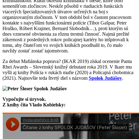
kriminálnikom. Riadil okresnú kriminálku v meste, ktoré bolo
semenišťom zločincov. Neskôr pôsobil v riadiacich funkciách
viacerých špecializovaných útvarov určených na boj s
organizovaným zločinom. V tom období bol v častom pracovnom
kontakte s najvyššími funkcionármi polície (Tibor Gašpar, Peter
Hraško, Róbert Krajmer, Bernard Slobodník…), proti ktorým sú
dnes vznesené obvinenia za rôznu trestnú činnosť. Najmä prežité
zákernosti z posledných rokov policajnej kariéry ho inšpirovali k
tomu, aby čitateľom vo svojich knihách poodhalil to, čo malo
navždy zostať zostať tajomstvom.
Za debut Mafiánska poprava? (IKAR 2019) získal ocenenie Panta
Rhei Awards – Slovenský knižný debutant roka 2019. V Ikare mu
vyšli aj knihy Polícia v rukách mafie (2020) a Policajná chobotnica
(2021). Najnovšie teda štvrtý diel s názvom
Spolok Judášov
.
Vypočujte si úryvok.
Z knihy číta Vlado Kobielsky: