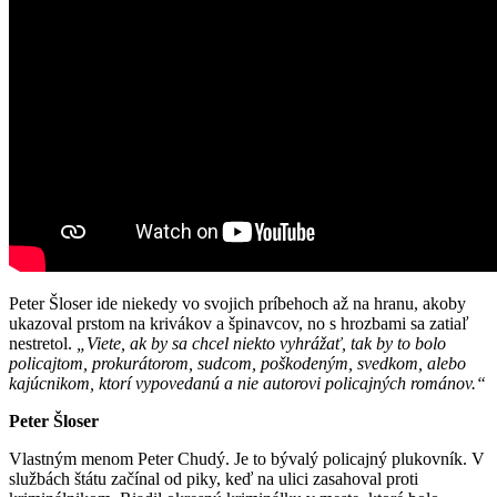
Peter Šloser ide niekedy vo svojich príbehoch až na hranu, akoby
ukazoval prstom na krivákov a špinavcov, no s hrozbami sa zatiaľ
nestretol.
„Viete, ak by sa chcel niekto vyhrážať, tak by to bolo
policajtom, prokurátorom, sudcom, poškodeným, svedkom, alebo
kajúcnikom, ktorí vypovedanú a nie autorovi policajných románov.“
Peter Šloser
Vlastným menom Peter Chudý. Je to bývalý policajný plukovník. V
službách štátu začínal od piky, keď na ulici zasahoval proti