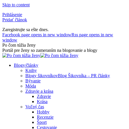
Skip to content
Prihlásenie
Pridať článok
Zaregistrujte sa ešte dnes.
Facebook page opens in new window
Rss page opens in new
window
Po čom túžia ženy
Portál pre ženy so zameraním na blogovanie a blogy
Blogy/články
Knihy
Blogy šikovníkov
Blog Šikovníka – PR články
Bývanie
Móda
Zdravie a krása
Zdravie
Krása
Voľný čas
Hobby
Recenzie
Šport
Cestovanie