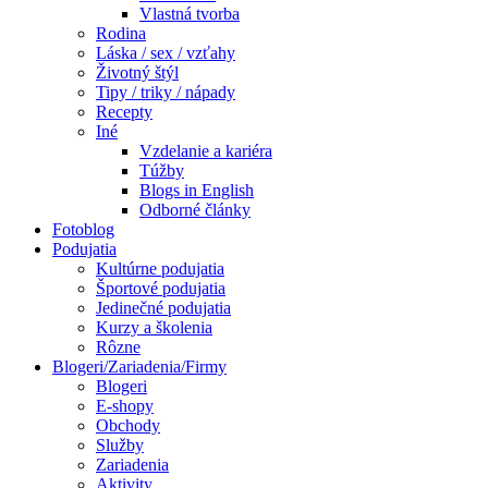
Vlastná tvorba
Rodina
Láska / sex / vzťahy
Životný štýl
Tipy / triky / nápady
Recepty
Iné
Vzdelanie a kariéra
Túžby
Blogs in English
Odborné články
Fotoblog
Podujatia
Kultúrne podujatia
Športové podujatia
Jedinečné podujatia
Kurzy a školenia
Rôzne
Blogeri/Zariadenia/Firmy
Blogeri
E-shopy
Obchody
Služby
Zariadenia
Aktivity