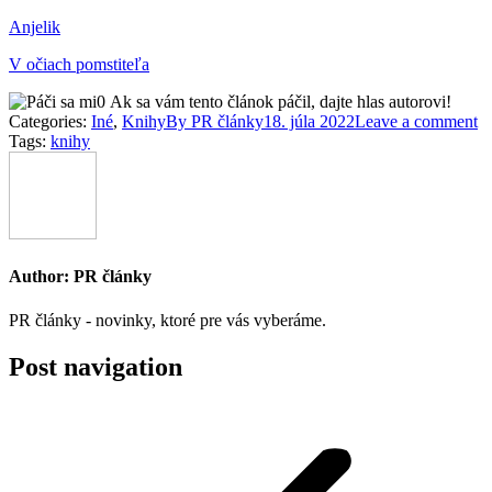
Anjelik
V očiach pomstiteľa
0
Ak sa vám tento článok páčil, dajte hlas autorovi!
Categories:
Iné
,
Knihy
By
PR články
18. júla 2022
Leave a comment
Tags:
knihy
Author:
PR články
PR články - novinky, ktoré pre vás vyberáme.
Post navigation