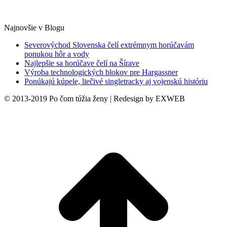
Najnovšie v Blogu
Severovýchod Slovenska čelí extrémnym horúčavám
ponukou hôr a vody
Najlepšie sa horúčave čelí na Šírave
Výroba technologických blokov pre Hargassner
Ponúkajú kúpele, liečivé singletracky aj vojenskú históriu
© 2013-2019 Po čom túžia ženy | Redesign by EXWEB