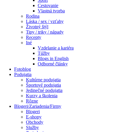
Šport
Cestovanie
Vlastná tvorba
Rodina
Láska / sex / vzťahy
Životný štýl
Tipy / triky / nápady
Recepty
Iné
Vzdelanie a kariéra
Túžby
Blogs in English
Odborné články
Fotoblog
Podujatia
Kultúrne podujatia
Športové podujatia
Jedinečné podujatia
Kurzy a školenia
Rôzne
Blogeri/Zariadenia/Firmy
Blogeri
E-shopy
Obchody
Služby