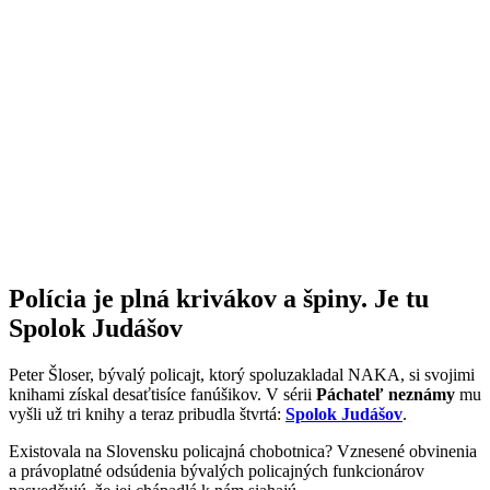
Polícia je plná krivákov a špiny. Je tu
Spolok Judášov
Peter Šloser, bývalý policajt, ktorý spoluzakladal NAKA, si svojimi
knihami získal desaťtisíce fanúšikov. V sérii
Páchateľ neznámy
mu
vyšli už tri knihy a teraz pribudla štvrtá:
Spolok Judášov
.
Existovala na Slovensku policajná chobotnica? Vznesené obvinenia
a právoplatné odsúdenia bývalých policajných funkcionárov