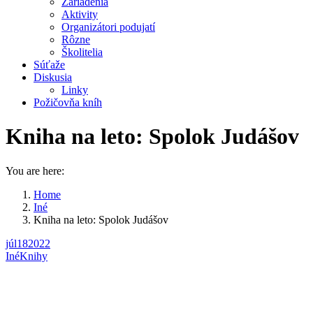
Zariadenia
Aktivity
Organizátori podujatí
Rôzne
Školitelia
Súťaže
Diskusia
Linky
Požičovňa kníh
Kniha na leto: Spolok Judášov
You are here:
Home
Iné
Kniha na leto: Spolok Judášov
júl
18
2022
Iné
Knihy