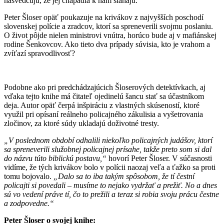
nasvedčujú, že jej chápadlá k nám siahajú.
Peter Šloser opäť poukazuje na krivákov z najvyšších poschodí
slovenskej polície a zradcov, ktorí sa spreneverili svojmu poslaniu.
O život pôjde nielen ministrovi vnútra, horúco bude aj v mafiánskej
rodine Šenkovcov. Ako tieto dva prípady súvisia, kto je vrahom a
zvíťazí spravodlivosť?
Podobne ako pri predchádzajúcich Šloserových detektívkach, aj
vďaka tejto knihe má čitateľ ojedinelú šancu stať sa účastníkom
deja. Autor opäť čerpá inšpiráciu z vlastných skúseností, ktoré
využil pri opísaní reálneho policajného zákulisia a vyšetrovania
zločinov, za ktoré súdy ukladajú doživotné tresty.
„V poslednom období odhalili niekoľko policajných judášov, ktorí
sa spreneverili služobnej policajnej prísahe, takže preto som si dal
do názvu túto biblickú postavu,“
hovorí Peter Šloser. V súčasnosti
vidíme, že tých krivákov bolo v polícii naozaj veľa a ťažko sa proti
tomu bojovalo.
„Dalo sa to iba takým spôsobom, že tí čestní
policajti si povedali – musíme to nejako vydržať a prežiť. No a dnes
sú vo vedení práve tí, čo to prežili a teraz si robia svoju prácu čestne
a zodpovedne.“
Peter Šloser o svojej knihe: