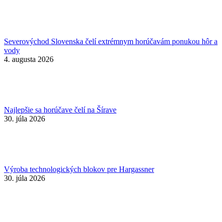
Severovýchod Slovenska čelí extrémnym horúčavám ponukou hôr a
vody
4. augusta 2026
Najlepšie sa horúčave čelí na Šírave
30. júla 2026
Výroba technologických blokov pre Hargassner
30. júla 2026