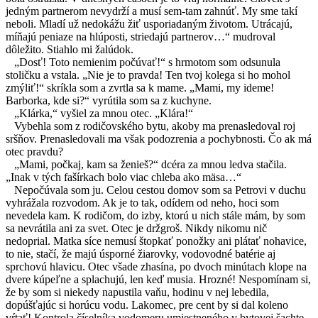
jedným partnerom nevydrží a musí sem-tam zahnúť. My sme takí
neboli. Mladí už nedokážu žiť usporiadaným životom. Utrácajú,
míňajú peniaze na hlúposti, striedajú partnerov…“ mudroval
dôležito. Stiahlo mi žalúdok.
„Dosť! Toto nemienim počúvať!“ s hrmotom som odsunula
stoličku a vstala. „Nie je to pravda! Ten tvoj kolega si ho mohol
zmýliť!“ skríkla som a zvrtla sa k mame. „Mami, my ideme!
Barborka, kde si?“ vyrútila som sa z kuchyne.
„Klárka,“ vyšiel za mnou otec. „Klára!“
Vybehla som z rodičovského bytu, akoby ma prenasledoval roj
sršňov. Prenasledovali ma však podozrenia a pochybnosti. Čo ak má
otec pravdu?
„Mami, počkaj, kam sa ženieš?“ dcéra za mnou ledva stačila.
„Inak v tých fašírkach bolo viac chleba ako mäsa…“
Nepočúvala som ju. Celou cestou domov som sa Petrovi v duchu
vyhrážala rozvodom. Ak je to tak, odídem od neho, hoci som
nevedela kam. K rodičom, do izby, ktorú u nich stále mám, by som
sa nevrátila ani za svet. Otec je držgroš. Nikdy nikomu nič
nedoprial. Matka síce nemusí štopkať ponožky ani plátať nohavice,
to nie, stačí, že majú úsporné žiarovky, vodovodné batérie aj
sprchovú hlavicu. Otec všade zhasína, po dvoch minútach klope na
dvere kúpeľne a splachujú, len keď musia. Hrozné! Nespomínam si,
že by som si niekedy napustila vaňu, hodinu v nej lebedila,
dopúšťajúc si horúcu vodu. Lakomec, pre cent by si dal koleno
vŕtať! Kontrola číselníka vodomeru umiestneného v bytovej šachte