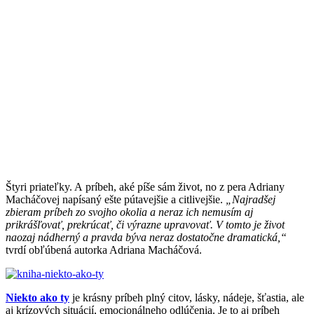
Štyri priateľky. A príbeh, aké píše sám život, no z pera Adriany
Macháčovej napísaný ešte pútavejšie a citlivejšie.
„Najradšej
zbieram príbeh zo svojho okolia a neraz ich nemusím aj
prikrášľovať, prekrúcať, či výrazne upravovať. V tomto je život
naozaj nádherný a pravda býva neraz dostatočne dramatická,“
tvrdí obľúbená autorka Adriana Macháčová.
Niekto ako ty
je krásny príbeh plný citov, lásky, nádeje, šťastia, ale
aj krízových situácií, emocionálneho odlúčenia. Je to aj príbeh