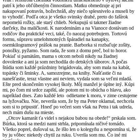
patrí k jeho obľúbeným činnostiam. Matku obmedzuje aj pri
nakupovaní potravín, božechráň, aby niečo splesnivelo a museli by
to vyhodiť. Podľa otca je všetko svinsky drahé, preto do fašírok
nepomelú rožky, ale starý chlieb. Nekupujú si takmer žiadne
darčeky, iba maličkosti. K narodeninám a na Vianoce dostávam od
rodičov iba praktické veci, také, čo naozaj potrebujem. Tortovú
formu, súpravu umelohmotných špáradiel na kanapky,
osemkilogramový prášok na pranie. Barborka si rozbaľuje zošity,
ponožky, pyžamo. Som rada, že som z domu preč, bol to horor.
Pokiaľ si pamätám, mama s otcom neboli nikdy na žiadnej
dovolenke a ani ja som nechodila do detských táborov. A počas
štúdia som každé prázdniny brigádovala, aby som mala na kabát,
topánky či šminky. A, samozrejme, na knihy. Našťastie či na
nanešťastie, teraz vlastne ani neviem, vydala som sa veľmi mladá.
Ešte pred skončením vysokej školy. Môj manžel je úplne iný. Kúpi
mi, po čom mi srdce zapiští, ale potom mi to obúcha o hlavu, ako
napríklad dnes. Zato každé leto
odlietame k moru, v zime cestujeme
na lyžovačku. Nie, neverila som, že by ma Peter oklamal, nechcela
som si to pripustiť. Hneď po večeri som však na Petra i tak udrela,
nech mám dušu na mieste.
„Otcov kamarát ťa videl s nejakou babou na obede!“ prskala som.
Búrka, ktorá sa medzi nami strhla, pripomínala ničivé tornádo.
Všetko poprel, dušoval sa, že išlo len o kolegyňu a nespomína si, že
by ju vôbec niekedy chytil za ruku. Uverila som mu. Čo iné mi