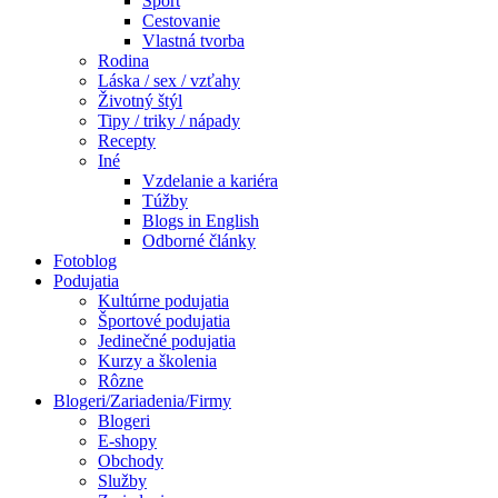
Šport
Cestovanie
Vlastná tvorba
Rodina
Láska / sex / vzťahy
Životný štýl
Tipy / triky / nápady
Recepty
Iné
Vzdelanie a kariéra
Túžby
Blogs in English
Odborné články
Fotoblog
Podujatia
Kultúrne podujatia
Športové podujatia
Jedinečné podujatia
Kurzy a školenia
Rôzne
Blogeri/Zariadenia/Firmy
Blogeri
E-shopy
Obchody
Služby