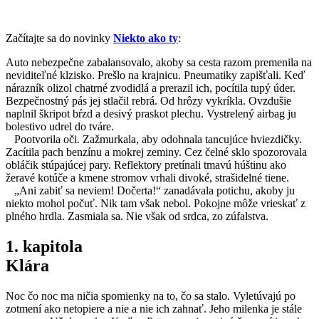
Začítajte sa do novinky
Niekto ako ty
:
Auto nebezpečne zabalansovalo, akoby sa cesta razom premenila na
neviditeľné klzisko. Prešlo na krajnicu. Pneumatiky zapišťali. Keď
nárazník olizol chatrné zvodidlá a prerazil ich, pocítila tupý úder.
Bezpečnostný pás jej stlačil rebrá. Od hrôzy vykríkla. Ovzdušie
naplnil škripot bŕzd a desivý praskot plechu. Vystrelený airbag ju
bolestivo udrel do tváre.
Pootvorila oči. Zažmurkala, aby odohnala tancujúce hviezdičky.
Zacítila pach benzínu a mokrej zeminy. Cez čelné sklo spozorovala
obláčik stúpajúcej pary. Reflektory pretínali tmavú húštinu ako
žeravé kotúče a kmene stromov vrhali divoké, strašidelné tiene.
„Ani zabiť sa neviem! Dočerta!“ zanadávala potichu, akoby ju
niekto mohol počuť. Nik tam však nebol. Pokojne môže vrieskať z
plného hrdla. Zasmiala sa. Nie však od srdca, zo zúfalstva.
1. kapitola
Klára
Noc čo noc ma ničia spomienky na to, čo sa stalo. Vyletúvajú po
zotmení ako netopiere a nie a nie ich zahnať. Jeho milenka je stále