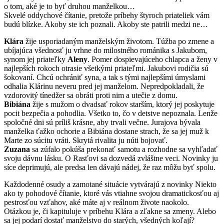
o tom, aké je to byť druhou manželkou…
Skvelé oddychové čítanie, pretože príbehy štyroch priateliek vám
budú blízke. Akoby ste ich poznali. Akoby ste patrili medzi ne…
Klára
žije usporiadaným manželským životom. Túžba po zmene a
ubíjajúca všednosť ju vrhne do milostného románika s Jakubom,
synom jej priateľky
Aleny
. Pomer dospievajúceho chlapca a ženy v
najlepších rokoch otrasie všetkými priateľmi. Jakubovi rodičia sú
šokovaní. Chcú ochrániť syna, a tak s tými najlepšími úmyslami
odhalia Klárinu neveru pred jej manželom. Nepredpokladali, že
vzdorovitý tínedžer sa obráti proti nim a utečie z domu.
Bibiána
žije s mužom o dvadsať rokov starším, ktorý jej poskytuje
pocit bezpečia a pohodlia. Všetko to, čo v detstve nepoznala. Lenže
spoločné dni sú príliš krásne, aby trvali večne. Jurajova bývala
manželka ťažko ochorie a Bibiána dostane strach, že sa jej muž k
Marte zo súcitu vráti. Skrytá rivalita ju núti bojovať.
Zuzana
sa zúfalo pokúša prekonať samotu a rozhodne sa vyhľadať
svoju dávnu lásku. O Rasťovi sa dozvedá zvláštne veci. Novinky ju
síce deprimujú, ale predsa len dávajú nádej, že raz môžu byť spolu.
Každodenné osudy a zamotané situácie vytvárajú z novinky Niekto
ako ty pohodové čítanie, ktoré vás vtiahne svojou dramatickosťou aj
pestrosťou vzťahov, aké máte aj v reálnom živote naokolo.
Otázkou je, či kapituluje v príbehu Klára a zľakne sa zmeny. Alebo
sa jej podarí dostať manželstvo do starých, všedných koľají?