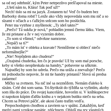
sa od nej odtrhnúť, kým Peter netrpezlivo prešľapoval na mieste.
„Uletí nám to, Klára! Tak poď už!“
Nech! tislo sa mi na jazyk. Zostanem tu! Veď čo budem bez
Barborky doma robiť? Lenže ako vždy nepovedala som mu nič a so
slzami v očiach a s ťažkým srdcom som ho poslúchla.
Peter ma vytrhne z myšlienok: „Ty ideš takto?“
„Prečo? Tá sukňa je nová,“ pohladím jemnú čiernu látku. Viem,
že mi pristane a že v nej vyzerám dobre.
„To som si všimol,“ odvrkne namrzene.
„Nepáči sa ti?“
„To mám ísť v obleku a kravate? Nemôžeme si obliecť niečo
neformálnejšie?“
„Nie! Nepôjdem ako chudera!“
„Ozajstná chuderka, len čo je pravda! Už by som mal porsche,
keby si všetko neoplieskala na handry,“ pobavene sa uškrnie.
Najradšej by som ho udrela. Prečo ma uráža a znevažuje? Prečo
mi jednoducho nepovie, že mi tie handry pristanú? Slová sú predsa
zadarmo!
Mlčky sa zvrtnem. Na nič iné sa nezmôžem. Nemám ďaleko k
slzám. Celé dni som sama. Tri-štyrikrát do týždňa sa vyfintím, akoby
som išla do práce. Do svojej kancelárie, hovorím si. V kníhkupectve
si napokon kúpim ďalšiu knihu a v nejakom butiku niečo na seba.
Chcem sa Petrovi páčiť, ale akosi často trafím vedľa.
Prepochodujem chodbou a zavriem sa v spálni. Zakaždým, keď
medzi nami vznikne napätie, zdúchnem. Ohluší ma rev vlastných