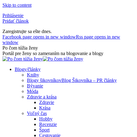
Skip to content
Prihlásenie
Pridať článok
Zaregistrujte sa ešte dnes.
Facebook page opens in new window
Rss page opens in new
window
Po čom túžia ženy
Portál pre ženy so zameraním na blogovanie a blogy
Blogy/články
Knihy
Blogy šikovníkov
Blog Šikovníka – PR články
Bývanie
Móda
Zdravie a krása
Zdravie
Krása
Voľný čas
Hobby
Recenzie
Šport
Cestovanie