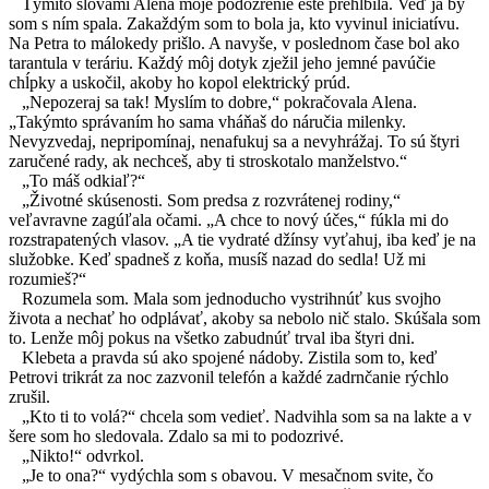
Týmito slovami Alena moje podozrenie ešte prehĺbila. Veď ja by
som s ním spala. Zakaždým som to bola ja, kto vyvinul iniciatívu.
Na Petra to málokedy prišlo. A navyše, v poslednom čase bol ako
tarantula v teráriu. Každý môj dotyk zježil jeho jemné pavúčie
chĺpky a uskočil, akoby ho kopol elektrický prúd.
„Nepozeraj sa tak! Myslím to dobre,“ pokračovala Alena.
„Takýmto správaním ho sama vháňaš do náručia milenky.
Nevyzvedaj, nepripomínaj, nenafukuj sa a nevyhrážaj. To sú štyri
zaručené rady, ak nechceš, aby ti stroskotalo manželstvo.“
„To máš odkiaľ?“
„Životné skúsenosti. Som predsa z rozvrátenej rodiny,“
veľavravne zagúľala očami. „A chce to nový účes,“ fúkla mi do
rozstrapatených vlasov. „A tie vydraté džínsy vyťahuj, iba keď je na
služobke. Keď spadneš z koňa, musíš nazad do sedla! Už mi
rozumieš?“
Rozumela som. Mala som jednoducho vystrihnúť kus svojho
života a nechať ho odplávať, akoby sa nebolo nič stalo. Skúšala som
to. Lenže môj pokus na všetko zabudnúť trval iba štyri dni.
Klebeta a pravda sú ako spojené nádoby. Zistila som to, keď
Petrovi trikrát za noc zazvonil telefón a každé zadrnčanie rýchlo
zrušil.
„Kto ti to volá?“ chcela som vedieť. Nadvihla som sa na lakte a v
šere som ho sledovala. Zdalo sa mi to podozrivé.
„Nikto!“ odvrkol.
„Je to ona?“ vydýchla som s obavou. V mesačnom svite, čo