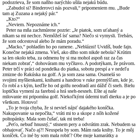
podozrieva, že som naňho narýchlo ušila nejakú búdu.
„Zabudol si? Binderovci nás pozvali,“ pripomeniem mu. „Bude
tam aj Zuzana a nejaký pár.“
„Kto?“
„Neviem. Nepoznáme ich.“
Peter na mňa zachmúrene pozrie: „Je piatok, som uťahaný a
nikam sa mi nechce. Nemôžeš ísť sama? Niečo si vymysli. Trebárs,
že som odcestoval alebo že mám poradu.“
„Macko,“ pohladím ho po ramene. „Neblázni! Uvidíš, bude fajn.
Konečne nejaká zmena. Vieš, ako dlho som nikde nebola? Krútim
sa len okolo teba, za odmenu by si ma mohol aspoň raz za čas
niekam zobrať,“ dohováram mu vyčítavo. A podotýkam, že právom.
Peter trčí v práci od pondelka do piatka, sobotu prespí a v nedeľu
zmizne do Rakúska na golf. A ja som zasa sama. Osamelá so
svojimi myšlienkami, knihami a handrou v ruke premýšľam, kde je,
čo robí a s kým, keďže ho od golfu neodradí ani dážď či sneh. Bielu
loptičku vymení za farebnú a hrá sneh-nesneh. Ešte aj naše
milovanie mi pripomína golf. Niekoľkými údermi trafí dierku a je po
všetkom. Hotovo!
„To je tvoja chyba, že si nevieš nájsť dajakého koníčka.
Nakupovanie sa nepočíta,“ vráti mi to a skope z nôh kožené
poltopánky. Mala som čušať, tak mi treba!
„Peťo, nebuď hnusný,“ stisnem pery a odvrátim zrak. Nebudem sa
obhajovať. Načo aj?! Neuspela by som. Mám rada knihy. To je môj
koníček. Čo iné by som mala robiť? Obe moje kamarátky a