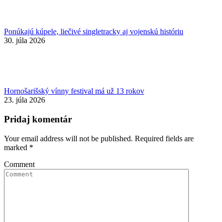
Ponúkajú kúpele, liečivé singletracky aj vojenskú históriu
30. júla 2026
Hornošarišský vínny festival má už 13 rokov
23. júla 2026
Pridaj komentár
Your email address will not be published. Required fields are
marked
*
Comment