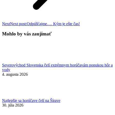
Next
Next post:
Odpúšťajme…. Kým je ešte čas!
Mohlo by vás zaujímať
Severovýchod Slovenska čelí extrémnym horúčavám ponukou hôr a
vody
4. augusta 2026
Najlepšie sa horúčave čelí na Šírave
30. júla 2026