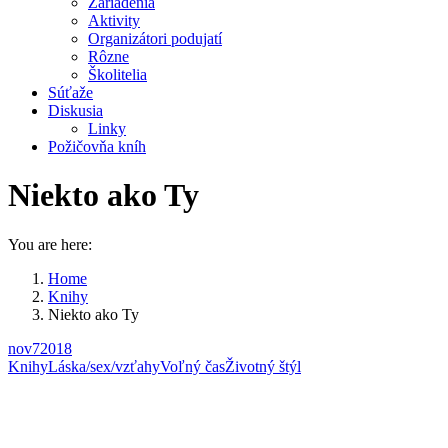
Zariadenia
Aktivity
Organizátori podujatí
Rôzne
Školitelia
Súťaže
Diskusia
Linky
Požičovňa kníh
Niekto ako Ty
You are here:
Home
Knihy
Niekto ako Ty
nov
7
2018
Knihy
Láska/sex/vzťahy
Voľný čas
Životný štýl