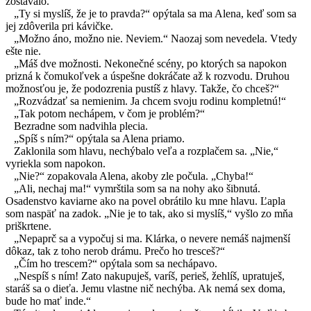
zostávalo.
„Ty si myslíš, že je to pravda?“ opýtala sa ma Alena, keď som sa
jej zdôverila pri kávičke.
„Možno áno, možno nie. Neviem.“ Naozaj som nevedela. Vtedy
ešte nie.
„Máš dve možnosti. Nekonečné scény, po ktorých sa napokon
prizná k čomukoľvek a úspešne dokráčate až k rozvodu. Druhou
možnosťou je, že podozrenia pustíš z hlavy. Takže, čo chceš?“
„Rozvádzať sa nemienim. Ja chcem svoju rodinu kompletnú!“
„Tak potom nechápem, v čom je problém?“
Bezradne som nadvihla plecia.
„Spíš s ním?“ opýtala sa Alena priamo.
Zaklonila som hlavu, nechýbalo veľa a rozplačem sa. „Nie,“
vyriekla som napokon.
„Nie?“ zopakovala Alena, akoby zle počula. „Chyba!“
„Ali, nechaj ma!“ vymrštila som sa na nohy ako šibnutá.
Osadenstvo kaviarne ako na povel obrátilo ku mne hlavu. Ľapla
som naspäť na zadok. „Nie je to tak, ako si myslíš,“ vyšlo zo mňa
priškrtene.
„Nepaprč sa a vypočuj si ma. Klárka, o nevere nemáš najmenší
dôkaz, tak z toho nerob drámu. Prečo ho tresceš?“
„Čím ho trescem?“ opýtala som sa nechápavo.
„Nespíš s ním! Zato nakupuješ, varíš, perieš, žehlíš, upratuješ,
staráš sa o dieťa. Jemu vlastne nič nechýba. Ak nemá sex doma,
bude ho mať inde.“