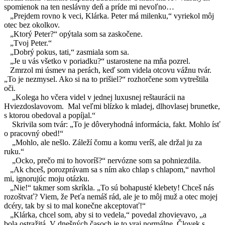
spomienok na ten neslávny deň a príde mi nevoľno…
„Prejdem rovno k veci, Klárka. Peter má milenku,“ vyriekol môj
otec bez okolkov.
„Ktorý Peter?“ opýtala som sa zaskočene.
„Tvoj Peter.“
„Dobrý pokus, tati,“ zasmiala som sa.
„Je u vás všetko v poriadku?“ ustarostene na mňa pozrel.
Zmrzol mi úsmev na perách, keď som videla otcovu vážnu tvár.
„To je nezmysel. Ako si na to prišiel?“ rozhorčene som vytreštila
oči.
„Kolega ho včera videl v jednej luxusnej reštaurácii na
Hviezdoslavovom.
Mal veľmi blízko k mladej, dlhovlasej brunetke,
s ktorou obedoval a popíjal.“
Skrivila som tvár: „To je dôveryhodná informácia, fakt. Mohlo ísť
o pracovný obed!“
„Mohlo, ale nešlo. Záleží čomu a komu veríš, ale držal ju za
ruku.“
„Ocko, prečo mi to hovoríš?“ nervózne som sa pohniezdila.
„Ak chceš, porozprávam sa s ním ako chlap s chlapom,“ navrhol
mi, ignorujúc moju otázku.
„Nie!“ takmer som skríkla. „To sú bohapusté klebety! Chceš nás
rozoštvať? Viem, že Peťa nemáš rád, ale je to môj muž a otec mojej
dcéry, tak by si to mal konečne akceptovať!“
„Klárka, chcel som, aby si to vedela,“ povedal zhovievavo, „a
bola ostražitá. V dnešných časoch je to vraj normálne. Človek s