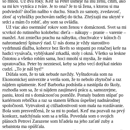
so mnou. Už dva roky. Keď sa Peter usmeje na inú ženu, cítim, ako
sa mi krv vytráca z tváre. Je to ona? Je to tá žena, s ktorou si ma
podviedol? útočím naňho v duchu. Strach zo samoty, zvedavosť,
zlosť aj vyhrážky pochovám radšej do ticha. Zhrýzajú ma ukryté v
srdci a mám čo robiť, aby som sa ovládla.
Už viac ako osemnásť rokov som ženou v domácnosti. Svet sa mi
scvrkol do rutinného kolobehu: dieťa – nákupy – pranie – varenie –
manžel. Ani zrniečko prachu na nábytku, chuchvalce v kútoch či
nahromadený špinavý riad. U nás doma je vždy starostlivo
vydrhnutá dlažba, koberce bez škvŕn so stopami po rotačnej kefe na
hadici vysávača, vyblýskané zrkadlá, stoly i okná. Všetko sa leskne
čistotou a všetko robím sama, hoci mnohí si myslia, že mám
upratovačku. Peter by nezniesol, keby sa jeho vecí dotýkal niekto
cudzí. „To je náš byt!“
Dúfala som, že to tak nebude navždy. Vyštudovala som na
Ekonomickej univerzite a verila som, že to nebolo zbytočné a raz
nájdem uplatnenie. Keď Barborka podrástla a nastúpila do školy,
rozhodla som sa, že si nájdem zaujímavú prácu a, samozrejme,
paniu, ktorá mi s domácnosťou pomôže. Pomaly budem stúpať po
kariérnom rebríčku a raz sa stanem šéfkou úspešnej nadnárodnej
spoločnosti. Vytrvalosti aj ctižiadostivosti som mala na rozdávanie.
Bola som presvedčená, že sa mi to podarí. Keď ma pozvali na prvý
konkurz, nadchýnala som sa a tešila. Povedala som o svojich
plánoch Petrovi Zarazene som hľadela na jeho zaťaté zuby a
sebaistota ma opúšťala.