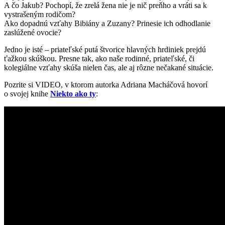
A čo Jakub? Pochopí, že zrelá žena nie je nič preňho a vráti sa k
vystrašeným rodičom?
Ako dopadnú vzťahy Bibiány a Zuzany? Prinesie ich odhodlanie
zaslúžené ovocie?
Jedno je isté – priateľské putá štvorice hlavných hrdiniek prejdú
ťažkou skúškou. Presne tak, ako naše rodinné, priateľské, či
kolegiálne vzťahy skúša nielen čas, ale aj rôzne nečakané situácie.
Pozrite si VIDEO, v ktorom autorka Adriana Macháčová hovorí
o svojej knihe
Niekto ako ty
: