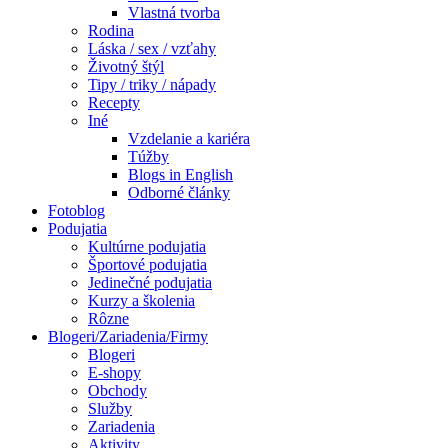
Vlastná tvorba
Rodina
Láska / sex / vzťahy
Životný štýl
Tipy / triky / nápady
Recepty
Iné
Vzdelanie a kariéra
Túžby
Blogs in English
Odborné články
Fotoblog
Podujatia
Kultúrne podujatia
Športové podujatia
Jedinečné podujatia
Kurzy a školenia
Rôzne
Blogeri/Zariadenia/Firmy
Blogeri
E-shopy
Obchody
Služby
Zariadenia
Aktivity