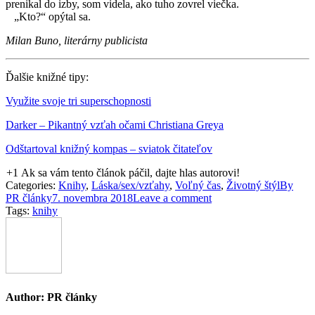
prenikal do izby, som videla, ako tuho zovrel viečka.
„Kto?“ opýtal sa.
Milan Buno, literárny publicista
Ďalšie knižné tipy:
Využite svoje tri superschopnosti
Darker – Pikantný vzťah očami Christiana Greya
Odštartoval knižný kompas – sviatok čitateľov
+1
Ak sa vám tento článok páčil, dajte hlas autorovi!
Categories:
Knihy
,
Láska/sex/vzťahy
,
Voľný čas
,
Životný štýl
By
PR články
7. novembra 2018
Leave a comment
Tags:
knihy
Author:
PR články