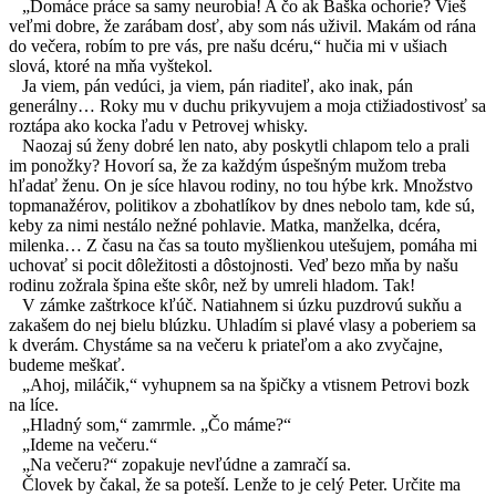
„Domáce práce sa samy neurobia! A čo ak Baška ochorie? Vieš
veľmi dobre, že zarábam dosť, aby som nás uživil. Makám od rána
do večera, robím to pre vás, pre našu dcéru,“ hučia mi v ušiach
slová, ktoré na mňa vyštekol.
Ja viem, pán vedúci, ja viem, pán riaditeľ, ako inak, pán
generálny… Roky mu v duchu prikyvujem a moja ctižiadostivosť sa
roztápa ako kocka ľadu v Petrovej whisky.
Naozaj sú ženy dobré len nato, aby poskytli chlapom telo a prali
im ponožky? Hovorí sa, že za každým úspešným mužom treba
hľadať ženu. On je síce hlavou rodiny, no tou hýbe krk. Množstvo
topmanažérov, politikov a zbohatlíkov by dnes nebolo tam, kde sú,
keby za nimi nestálo nežné pohlavie. Matka, manželka, dcéra,
milenka… Z času na čas sa touto myšlienkou utešujem, pomáha mi
uchovať si pocit dôležitosti a dôstojnosti. Veď bezo mňa by našu
rodinu zožrala špina ešte skôr, než by umreli hladom. Tak!
V zámke zaštrkoce kľúč. Natiahnem si úzku puzdrovú sukňu a
zakašem do nej bielu blúzku. Uhladím si plavé vlasy a poberiem sa
k dverám. Chystáme sa na večeru k priateľom a ako zvyčajne,
budeme meškať.
„Ahoj, miláčik,“ vyhupnem sa na špičky a vtisnem Petrovi bozk
na líce.
„Hladný som,“ zamrmle. „Čo máme?“
„Ideme na večeru.“
„Na večeru?“ zopakuje nevľúdne a zamračí sa.
Človek by čakal, že sa poteší. Lenže to je celý Peter. Určite ma