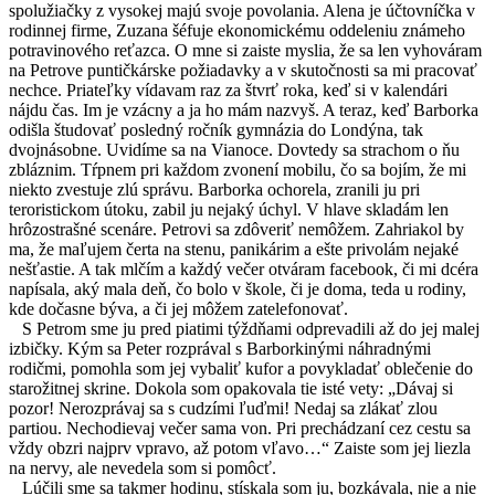
spolužiačky z vysokej majú svoje povolania. Alena je účtovníčka v
rodinnej firme, Zuzana šéfuje ekonomickému oddeleniu známeho
potravinového reťazca. O mne si zaiste myslia, že sa len vyhováram
na Petrove puntičkárske požiadavky a v skutočnosti sa mi pracovať
nechce. Priateľky vídavam raz za štvrť roka, keď si v kalendári
nájdu čas. Im je vzácny a ja ho mám nazvyš. A teraz, keď Barborka
odišla študovať posledný ročník gymnázia do Londýna, tak
dvojnásobne. Uvidíme sa na Vianoce. Dovtedy sa strachom o ňu
zbláznim. Tŕpnem pri každom zvonení mobilu, čo sa bojím, že mi
niekto zvestuje zlú správu. Barborka ochorela, zranili ju pri
teroristickom útoku, zabil ju nejaký úchyl. V hlave skladám len
hrôzostrašné scenáre. Petrovi sa zdôveriť nemôžem. Zahriakol by
ma, že maľujem čerta na stenu, panikárim a ešte privolám nejaké
nešťastie. A tak mlčím a každý večer otváram facebook, či mi dcéra
napísala, aký mala deň, čo bolo v škole, či je doma, teda u rodiny,
kde dočasne býva, a či jej môžem zatelefonovať.
S Petrom sme ju pred piatimi týždňami odprevadili až do jej malej
izbičky. Kým sa Peter rozprával s Barborkinými náhradnými
rodičmi, pomohla som jej vybaliť kufor a povykladať oblečenie do
starožitnej skrine. Dokola som opakovala tie isté vety: „Dávaj si
pozor! Nerozprávaj sa s cudzími ľuďmi! Nedaj sa zlákať zlou
partiou. Nechodievaj večer sama von. Pri prechádzaní cez cestu sa
vždy obzri najprv vpravo, až potom vľavo…“ Zaiste som jej liezla
na nervy, ale nevedela som si pomôcť.
Lúčili sme sa takmer hodinu, stískala som ju, bozkávala, nie a nie