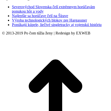
Severovýchod Slovenska čelí extrémnym horúčavám
ponukou hôr a vody
Najlepšie sa horúčave čelí na Šírave
Výroba technologických blokov pre Hargassner
Ponúkajú kúpele, liečivé singletracky aj vojenskú históriu
© 2013-2019 Po čom túžia ženy | Redesign by EXWEB
t
T