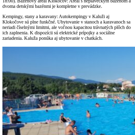
18:00). Bazénový areál Klokočov: Areál s neplaveckým bazénom a
dvoma detskými bazénmi je kompletne v prevádzke.
Kempingy, stany a karavany: Autokempingy v Kaluži aj
Klokočove sú plne funkčné. Ubytovanie v stanoch a karavanoch sa
neriadi číselnými limitmi, ale voľnou kapacitou trávnatých plôch do
ich zaplnenia. K dispozícii sú elektrické prípojky a sociálne
zariadenia. Kaluža ponúka aj ubytovanie v chatkách.