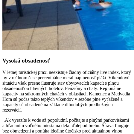
Vysoká
obsadenosť
V letnej turistickej praxi neexistuje žiadny oficiálny live index, ktorý
by v reálnom čase percentuálne meral naplnenosť pláží. Víkendovú
situáciu však presne ilustruje stav ubytovacích kapacít s plnou
obsadenosťou hlavných hotelov.
Penzióny a chaty: Regionálne
kapacity na súkromných chatách v oblastiach Kamenec a Medvedia
Hora sú počas takto teplých víkendov v sezóne plne vyťažené a
kapacity sú obsadené na základe dlhodobých predbežných
rezervácií.
,,Ak vyrazíte k vode až popoludní, počítajte s plnými parkoviskami
a hľadaním voľného miesta na deku ďalej od brehu. Šírava funguje
bez obmedzení a ponúka ideálne útočisko pred aktuálnou vlnou