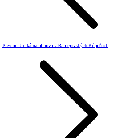
Previous
Previous
Unikátna obnova v Bardejovských Kúpeľoch
post: