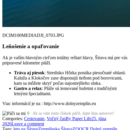
DCIM100MEDIADJI_0703.JPG
Leňošenie a opaľovanie
Ak je vaším hlavným cieľom totálny reštart hlavy, Šírava má pre vás
pripravené kilometre pláží.
Tráva aj piesok
: Stredisko Hôrka ponúka piesočnaté oblasti.
Kaluža a Klokočov zase disponujú tieňom pod borovicami,
kam sa môžete skryť počas najostrejšieho slnka.
Gastro
a relax
: Pláže sú lemované bufetmi s tradičnými
letnými špecialitami.
Viac informácií je na : http://www.dolnyzemplin.eu
0
Ak sa vám tento článok páčil, dajte hlas autorovi!
Categories:
Cestovanie
,
Voľný čas
By
Paper Life
25. júna
2026
Leave a comment
Tags:
leto na Šírave
Zemplínska Šírava
ZOOCR Dolný zemplín