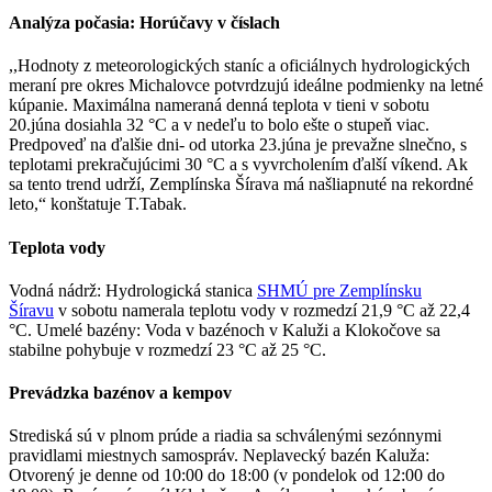
Analýza počasia: Horúčavy v
číslach
,,Hodnoty z meteorologických staníc a oficiálnych hydrologických
meraní pre okres Michalovce potvrdzujú ideálne podmienky na letné
kúpanie. Maximálna nameraná denná teplota v tieni v sobotu
20.júna dosiahla 32 °C a v nedeľu to bolo ešte o stupeň viac.
Predpoveď na ďalšie dni- od utorka 23.júna je prevažne slnečno, s
teplotami prekračujúcimi 30 °C a s vyvrcholením ďalší víkend. Ak
sa tento trend udrží, Zemplínska Šírava má našliapnuté na rekordné
leto,“ konštatuje T.Tabak.
Teplota vody
Vodná nádrž: Hydrologická stanica
SHMÚ pre Zemplínsku
Šíravu
v sobotu namerala teplotu vody v rozmedzí 21,9 °C až 22,4
°C. Umelé bazény: Voda v bazénoch v Kaluži a Klokočove sa
stabilne pohybuje v rozmedzí 23 °C až 25 °C.
Prevádzka bazénov a kempov
Strediská sú v plnom prúde a riadia sa schválenými sezónnymi
pravidlami miestnych samospráv. Neplavecký bazén Kaluža:
Otvorený je denne od 10:00 do 18:00 (v pondelok od 12:00 do