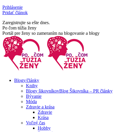
Skip
Prihlásenie
to
Pridať článok
content
Zaregistrujte sa ešte dnes.
Facebook
Rss
Po čom túžia ženy
page
page
Portál pre ženy so zameraním na blogovanie a blogy
opens
opens
in
in
new
new
window
window
Blogy/články
Knihy
Blogy šikovníkov
Blog Šikovníka – PR články
Bývanie
Móda
Zdravie a krása
Zdravie
Krása
Voľný čas
Hobby