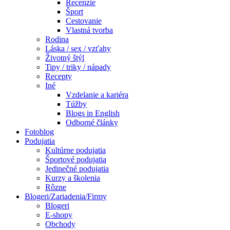
Recenzie
Šport
Cestovanie
Vlastná tvorba
Rodina
Láska / sex / vzťahy
Životný štýl
Tipy / triky / nápady
Recepty
Iné
Vzdelanie a kariéra
Túžby
Blogs in English
Odborné články
Fotoblog
Podujatia
Kultúrne podujatia
Športové podujatia
Jedinečné podujatia
Kurzy a školenia
Rôzne
Blogeri/Zariadenia/Firmy
Blogeri
E-shopy
Obchody