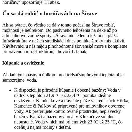
horúčav,“ upozorňuje T.Tabak.
Čo sa dá robiť v horúčavách na
Šírave
Ak sa pýtate, čo všetko sa dá v tomto počasí na Šírave robiť,
možností je neúrekom. Od pasívneho leňošenia na deke až po
adrenalínové vodné športy. „Šírava nie je len o ležaní na pláži.
Infraštruktúra v našich strediskách dnes ponúka široký mix aktivít.
Návštevníci u nás nájdu plnohodnotné slovenské more s kompletne
pripravenou infraštruktúrou,“ hovorí T.Tabak.
Kúpanie a osvieženie
Základným spásnym únikom pred tridsaťstupňovými teplotami je,
samozrejme, voda.
K dispozícii je prírodné kúpanie i obecné bazény: Voda v
nádrži s teplotou 21,9 °C až 22,4 °C ponúka ideálne
osvieženie. Kamienkové a trávnaté pláže v strediskách Hôrka,
Kamenec či Paľkov sú pripravené pre milovníkov otvorenej
vody. Ak preferujete kontrolované prostredie, neplavecký
bazén v Kaluži a bazénový areál v Klokočove sú plne
napustené. Voda v nich má príjemných 23 °C až 25 °C, čo
oceňujú najmä rodiny s deťmi.