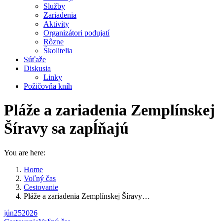
Služby
Zariadenia
Aktivity
Organizátori podujatí
Rôzne
Školitelia
Súťaže
Diskusia
Linky
Požičovňa kníh
Pláže a zariadenia Zemplínskej
Šíravy sa zapĺňajú
You are here:
Home
Voľný čas
Cestovanie
Pláže a zariadenia Zemplínskej Šíravy…
jún
25
2026