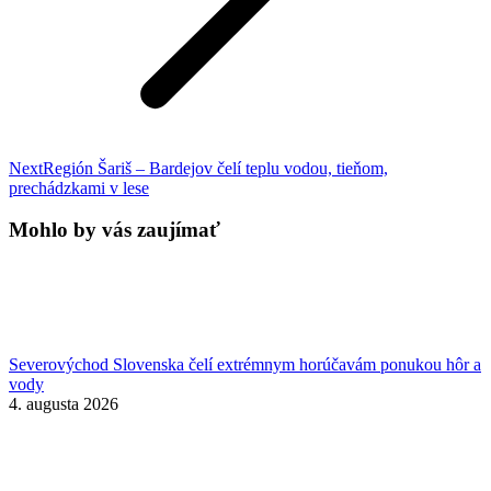
Next
Next
Región Šariš – Bardejov čelí teplu vodou, tieňom,
post:
prechádzkami v lese
Mohlo by vás zaujímať
Severovýchod Slovenska čelí extrémnym horúčavám ponukou hôr a
vody
4. augusta 2026