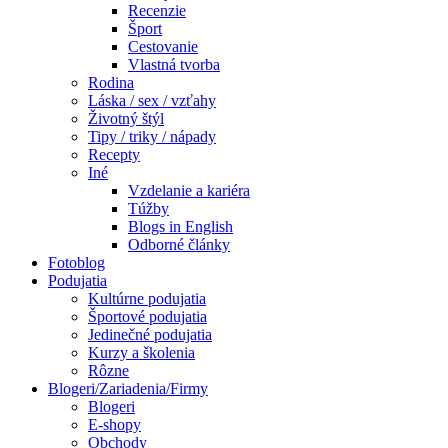
Recenzie
Šport
Cestovanie
Vlastná tvorba
Rodina
Láska / sex / vzťahy
Životný štýl
Tipy / triky / nápady
Recepty
Iné
Vzdelanie a kariéra
Túžby
Blogs in English
Odborné články
Fotoblog
Podujatia
Kultúrne podujatia
Športové podujatia
Jedinečné podujatia
Kurzy a školenia
Rôzne
Blogeri/Zariadenia/Firmy
Blogeri
E-shopy
Obchody