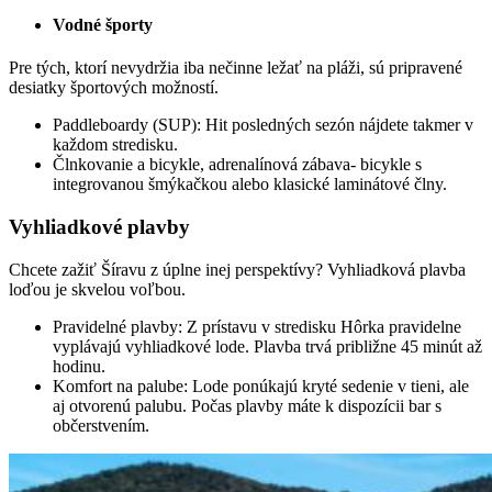
Vodné športy
Pre tých, ktorí nevydržia iba nečinne ležať na pláži, sú pripravené
desiatky športových možností.
Paddleboardy (SUP): Hit posledných sezón nájdete takmer v
každom stredisku.
Člnkovanie a bicykle, adrenalínová zábava- bicykle s
integrovanou šmýkačkou alebo klasické laminátové člny.
Vyhliadkové plavby
Chcete zažiť Šíravu z úplne inej perspektívy? Vyhliadková plavba
loďou je skvelou voľbou.
Pravidelné plavby: Z prístavu v stredisku Hôrka pravidelne
vyplávajú vyhliadkové lode. Plavba trvá približne 45 minút až
hodinu.
Komfort na palube: Lode ponúkajú kryté sedenie v tieni, ale
aj otvorenú palubu. Počas plavby máte k dispozícii bar s
občerstvením.