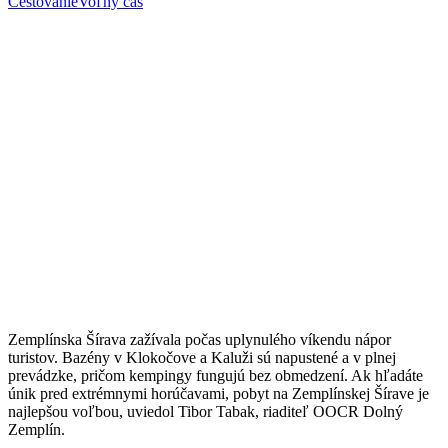
Cestovanie
Voľný čas
Zemplínska Šírava zažívala počas uplynulého víkendu nápor
turistov. Bazény v Klokočove a Kaluži sú napustené a v plnej
prevádzke, pričom kempingy fungujú bez obmedzení. Ak hľadáte
únik pred extrémnymi horúčavami, pobyt na Zemplínskej Šírave je
najlepšou voľbou, uviedol Tibor Tabak, riaditeľ OOCR Dolný
Zemplín.