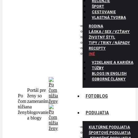
RECENZIE
ŠPORT
CESTOVANIE
VLASTNÁ TVORBA
RODINA
LÁSKA / SEX / VZŤAHY
ŽIVOTNÝ ŠTÝL
TIPY / TRIKY / NÁPADY
RECEPTY
INÉ
VZDELANIE A KARIÉRA
TÚŽBY
BLOGS IN ENGLISH
ODBORNÉ ČLÁNKY
Portál pre
Po
ženy so
FOTOBLOG
čom
zameraním
túžia
na
ženy
blogovanie
PODUJATIA
a blogy
KULTÚRNE PODUJATIA
ŠPORTOVÉ PODUJATIA