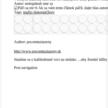
Autor: nedopátrali sme sa
+6
Ak sa vám tento článok páčil, dajte hlas auto
Tags:
muži
o láske
plač
ženy
Author:
pocomtuziazeny
http://www.pocomtuziazeny.sk
Staráme sa o každodenné veci na stránke. ...aby ženské túžby 
Post navigation