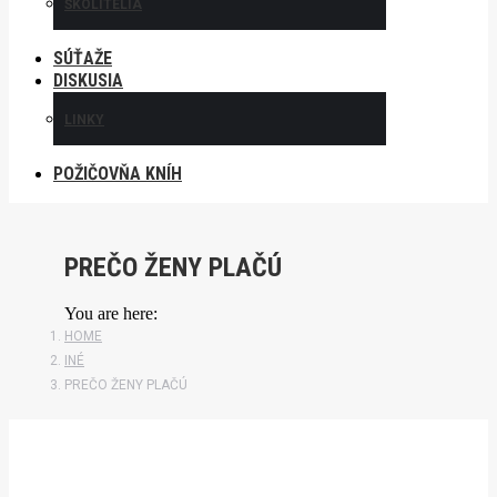
ŠKOLITELIA
SÚŤAŽE
DISKUSIA
LINKY
POŽIČOVŇA KNÍH
PREČO ŽENY PLAČÚ
You are here:
HOME
INÉ
PREČO ŽENY PLAČÚ