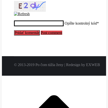
Opíšte kontrolný kód
*
Post comment
© 2013-2019 Po čom túžia ženy | Redesign by EXWEB