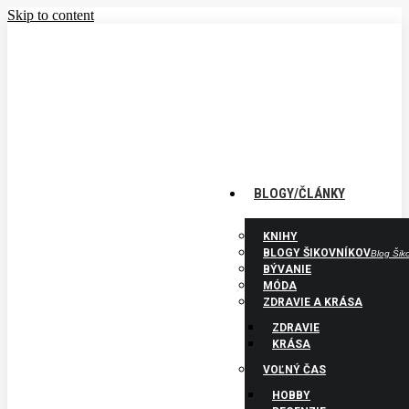
Skip to content
PRIHLÁSENIE
PRIDAŤ ČLÁNOK
ZAREGISTRUJTE SA EŠTE DNES.
Facebook page opens in new window
Rss page
opens in new window
BLOGY/ČLÁNKY
KNIHY
BLOGY ŠIKOVNÍKOV
Blog Šik
BÝVANIE
MÓDA
ZDRAVIE A KRÁSA
ZDRAVIE
KRÁSA
VOĽNÝ ČAS
HOBBY