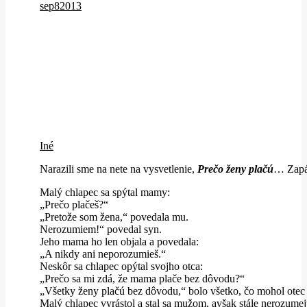
sep
8
2013
Iné
Narazili sme na nete na vysvetlenie,
Prečo ženy plačú
… Zapáč
Malý chlapec sa spýtal mamy:
„Prečo plačeš?“
„Pretože som žena,“ povedala mu.
Nerozumiem!“ povedal syn.
Jeho mama ho len objala a povedala:
„A nikdy ani neporozumieš.“
Neskôr sa chlapec opýtal svojho otca:
„Prečo sa mi zdá, že mama plače bez dôvodu?“
„Všetky ženy plačú bez dôvodu,“ bolo všetko, čo mohol ote
Malý chlapec vyrástol a stal sa mužom, avšak stále nerozumej