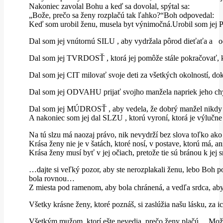
Nakoniec zavolal Bohu a keď sa dovolal, spýtal sa:
„Bože, prečo sa ženy rozplačú tak ľahko?“Boh odpovedal:
Keď som urobil ženu, musela byt výnimočná.Urobil som jej PL
Dal som jej vnútornú SILU , aby vydržala pôrod dieťaťa a odm
Dal som jej TVRDOSŤ , ktorá jej pomôže stále pokračovať, keď
Dal som jej CIT milovať svoje deti za všetkých okolností, doko
Dal som jej ODVAHU prijať svojho manžela napriek jeho chyb
Dal som jej MÚDROSŤ , aby vedela, že dobrý manžel nikdy ner
A nakoniec som jej dal SLZU , ktorú vyroní, ktorá je výlučne 
Na tú slzu má naozaj právo, nik nevydrží bez slova toľko ako
Krása ženy nie je v šatách, ktoré nosí, v postave, ktorú má, a
Krása ženy musí byť v jej očiach, pretože tie sú bránou k jej sr
…dajte si veľký pozor, aby ste nerozplakali ženu, lebo Boh po
bola rovnou…
Z miesta pod ramenom, aby bola chránená, a vedľa srdca, a
Všetky krásne ženy, ktoré poznáš, si zaslúžia našu lásku, za ich
Všetkým mužom, ktorí ešte nevedia, prečo ženy plačú… Možn