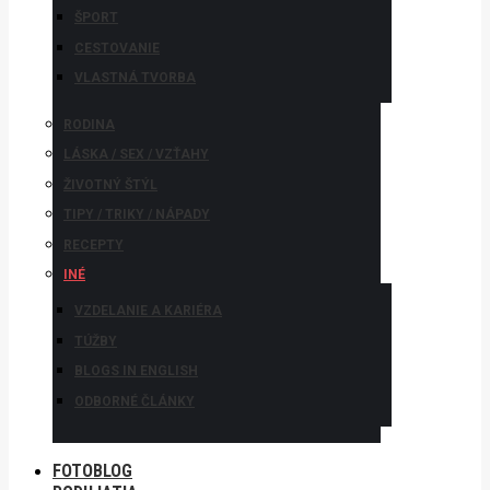
ŠPORT
CESTOVANIE
VLASTNÁ TVORBA
RODINA
LÁSKA / SEX / VZŤAHY
ŽIVOTNÝ ŠTÝL
TIPY / TRIKY / NÁPADY
RECEPTY
INÉ
VZDELANIE A KARIÉRA
TÚŽBY
BLOGS IN ENGLISH
ODBORNÉ ČLÁNKY
FOTOBLOG