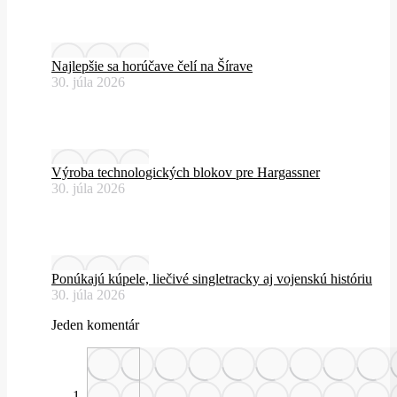
Najlepšie sa horúčave čelí na Šírave
30. júla 2026
Výroba technologických blokov pre Hargassner
30. júla 2026
Ponúkajú kúpele, liečivé singletracky aj vojenskú históriu
30. júla 2026
Jeden komentár