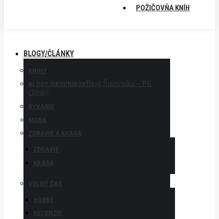
POŽIČOVŇA KNÍH
BLOGY/ČLÁNKY
KNIHY
Blog Šikovníka – PR
BLOGY ŠIKOVNÍKOV
články
BÝVANIE
MÓDA
ZDRAVIE A KRÁSA
ZDRAVIE
KRÁSA
VOĽNÝ ČAS
HOBBY
RECENZIE