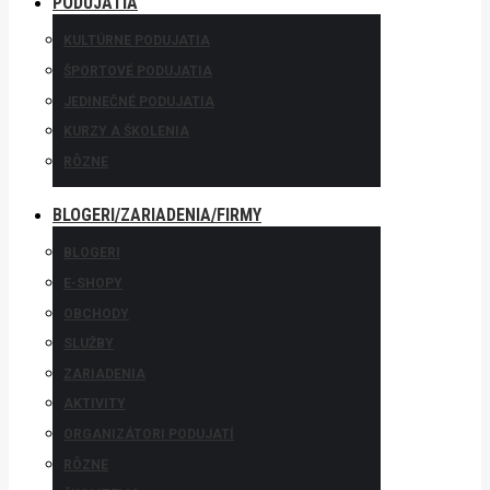
PODUJATIA
KULTÚRNE PODUJATIA
ŠPORTOVÉ PODUJATIA
JEDINEČNÉ PODUJATIA
KURZY A ŠKOLENIA
RÔZNE
BLOGERI/ZARIADENIA/FIRMY
BLOGERI
E-SHOPY
OBCHODY
SLUŽBY
ZARIADENIA
AKTIVITY
ORGANIZÁTORI PODUJATÍ
RÔZNE