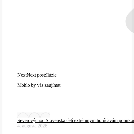
Next
Next post:
Ilúzie
Mohlo by vás zaujímať
Severovýchod Slovenska čelí extrémnym horúčavám ponukou
4. augusta 2026