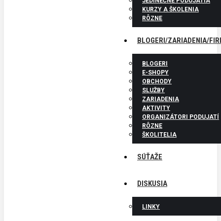
JEDINEČNÉ PODUJATIA
KURZY A ŠKOLENIA
RÔZNE
BLOGERI/ZARIADENIA/FI
BLOGERI
E-SHOPY
OBCHODY
SLUŽBY
ZARIADENIA
AKTIVITY
ORGANIZÁTORI PODUJATÍ
RÔZNE
ŠKOLITELIA
SÚŤAŽE
DISKUSIA
LINKY