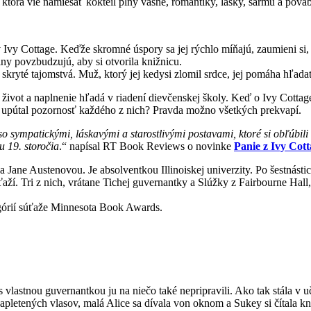
ktorá vie namiešať kokteil plný vášne, romantiky, lásky, šarmu a pôva
Ivy Cottage. Keďže skromné úspory sa jej rýchlo míňajú, zaumieni si,
iny povzbudzujú, aby si otvorila knižnicu.
a skryté tajomstvá. Muž, ktorý jej kedysi zlomil srdce, jej pomáha hľada
ivot a naplnenie hľadá v riadení dievčenskej školy. Keď o Ivy Cottag
ne upútal pozornosť každého z nich? Pravda možno všetkých prekvapí.
so sympatickými, láskavými a starostlivými postavami, ktoré si obľúbil
u 19. storočia
.“ napísal RT Book Reviews o novinke
Panie z Ivy Cot
 Jane Austenovou. Je absolventkou Illinoiskej univerzity. Po šestnásti
aží. Tri z nich, vrátane Tichej guvernantky a Slúžky z Fairbourne Hall,
górií súťaže Minnesota Book Awards.
lastnou guvernantkou ju na niečo také nepripravili. Ako tak stála v u
letených vlasov, malá Alice sa dívala von oknom a Sukey si čítala kni