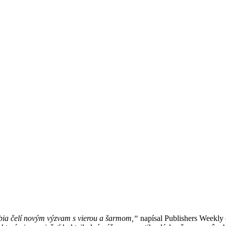
obia čelí novým výzvam s vierou a šarmom,“
napísal Publishers Weekly