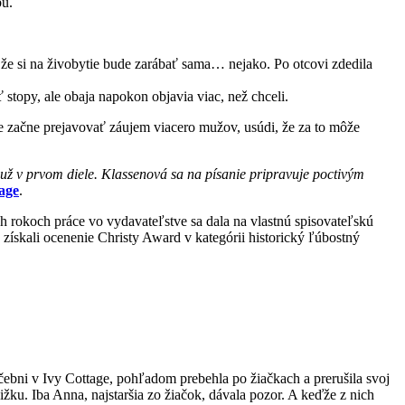
bu.
 že si na živobytie bude zarábať sama… nejako. Po otcovi zdedila
ť stopy, ale obaja napokon objavia viac, než chceli.
e začne prejavovať záujem viacero mužov, usúdi, že za to môže
i už v prvom diele. Klassenová sa na písanie pripravuje poctivým
tage
.
ch rokoch práce vo vydavateľstve sa dala na vlastnú spisovateľskú
 získali ocenenie Christy Award v kategórii historický ľúbostný
čebni v Ivy Cottage, pohľadom prebehla po žiačkach a prerušila svoj
žku. Iba Anna, najstaršia zo žiačok, dávala pozor. A keďže z nich