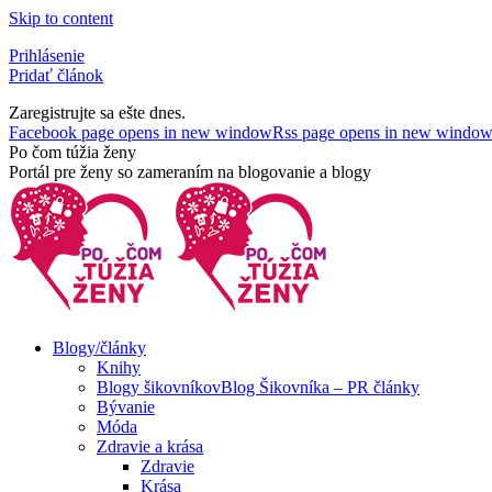
Skip to content
Prihlásenie
Pridať článok
Zaregistrujte sa ešte dnes.
Facebook page opens in new window
Rss page opens in new windo
Po čom túžia ženy
Portál pre ženy so zameraním na blogovanie a blogy
Blogy/články
Knihy
Blogy šikovníkov
Blog Šikovníka – PR články
Bývanie
Móda
Zdravie a krása
Zdravie
Krása