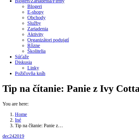
Blogeri/Zariadenia/Firmy
Blogeri
E-shopy
Obchody
Služby
Zariadenia
Aktivity
Organizátori podujatí
Rôzne
Školitelia
Súťaže
Diskusia
Linky
Požičovňa kníh
Tip na čítanie: Panie z Ivy Cott
You are here:
Home
Iné
Tip na čítanie: Panie z…
dec
24
2019