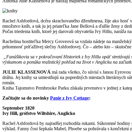
Autorka Julie Klassenová je naozaj majsterka romantických príbehov, 
Rachel Ashfordová, dcéra skrachovaného džentlmena, žije ako hosť v 
množstvo kníh, a tak ju jej priateľka Jane Bellová a ďalšie ženy z ded
Počas triedenia kníh, ktoré jej darovali obyvatelia Ivy Hillu, naráža n
Rachelina hostiteľka Mercy Groveová sa vzdala nádeje na manželský ž
prítomnosť príťažlivej slečny Ashfordovej. Čo – alebo kto – skutoč
„Fanúšikovia sa v pokračovaní Historiek z Ivy Hillu opäť stretávajú 
výskumom a ponúka realistický pohľad na život v Anglicku na začiatk
JULIE KLASSENOVÁ
má rada všetko, čo súvisí s Janou Eyrovou a
dráhu. Jej knihy sa umiestňujú na popredných miestach literárnych súť
román.
Kniha Tajomstvo Pembrooke Parku získala prvenstvo v jednej z kate
Začítajte sa do novinky
Panie z Ivy Cottage
:
September 1820
Ivy Hill, grófstvo Wiltshire, Anglicko
Rachel Ashfordová by najradšej rozhodila rukami. Súkromné hodiny s v
výklad. Fanny čosi šepkala Mabel, Phoebe sa pohrávala s končekmi zap