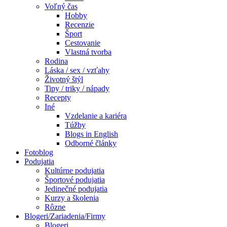
Voľný čas
Hobby
Recenzie
Šport
Cestovanie
Vlastná tvorba
Rodina
Láska / sex / vzťahy
Životný štýl
Tipy / triky / nápady
Recepty
Iné
Vzdelanie a kariéra
Túžby
Blogs in English
Odborné články
Fotoblog
Podujatia
Kultúrne podujatia
Športové podujatia
Jedinečné podujatia
Kurzy a školenia
Rôzne
Blogeri/Zariadenia/Firmy
Blogeri