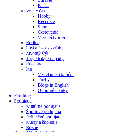
Zdravie
Krása
Voľný čas
Hobby
Recenzie
Šport
Cestovanie
Vlastná tvorba
Rodina
Láska / sex / vzťahy
Životný štýl
Tipy / triky / nápady
Recepty
Iné
Vzdelanie a kariéra
Túžby
Blogs in English
Odborné články
Fotoblog
Podujatia
Kultúrne podujatia
Športové podujatia
Jedinečné podujatia
Kurzy a školenia
Rôzne