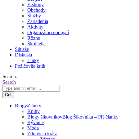
E-shopy
Obchody
Služby
Zariadenia
Aktivity
Organizátori podujatí
Rôzne
Školitelia
Súťaže
Diskusia
Linky
Požičovňa kníh
Search:
Search
Blogy/články
Knihy
Blogy šikovníkov
Blog Šikovníka – PR články
Bývanie
Móda
Zdravie a krása