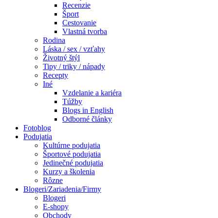
Recenzie
Šport
Cestovanie
Vlastná tvorba
Rodina
Láska / sex / vzťahy
Životný štýl
Tipy / triky / nápady
Recepty
Iné
Vzdelanie a kariéra
Túžby
Blogs in English
Odborné články
Fotoblog
Podujatia
Kultúrne podujatia
Športové podujatia
Jedinečné podujatia
Kurzy a školenia
Rôzne
Blogeri/Zariadenia/Firmy
Blogeri
E-shopy
Obchody