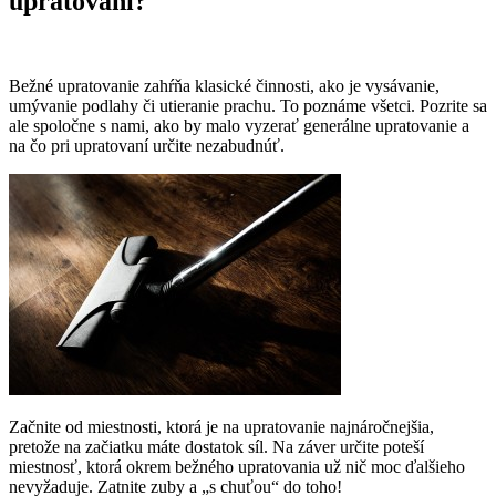
upratovaní?
Bežné upratovanie zahŕňa klasické činnosti, ako je vysávanie,
umývanie podlahy či utieranie prachu. To poznáme všetci. Pozrite sa
ale spoločne s nami, ako by malo vyzerať generálne upratovanie a
na čo pri upratovaní určite nezabudnúť.
Začnite od miestnosti, ktorá je na upratovanie najnáročnejšia,
pretože na začiatku máte dostatok síl. Na záver určite poteší
miestnosť, ktorá okrem bežného upratovania už nič moc ďalšieho
nevyžaduje. Zatnite zuby a „s chuťou“ do toho!