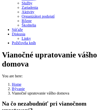
Služby
Zariadenia
Aktivity
Organizátori podujatí
Rôzne
Školitelia
Súťaže
Diskusia
Linky
Požičovňa kníh
Vianočné upratovanie vášho
domova
You are here:
Home
Bývanie
Vianočné upratovanie vášho domova
Na čo nezabudnúť pri vianočnom