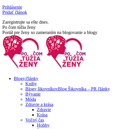
Skip
Prihlásenie
to
Pridať článok
content
Zaregistrujte sa ešte dnes.
Facebook
Rss
Po čom túžia ženy
page
page
Portál pre ženy so zameraním na blogovanie a blogy
opens
opens
in
in
new
new
window
window
Blogy/články
Knihy
Blogy šikovníkov
Blog Šikovníka – PR články
Bývanie
Móda
Zdravie a krása
Zdravie
Krása
Voľný čas
Hobby