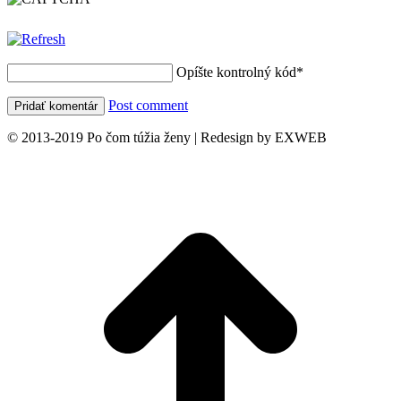
Opíšte kontrolný kód
*
Post comment
© 2013-2019 Po čom túžia ženy | Redesign by EXWEB
t
T