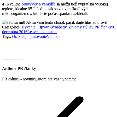
4)
Kvalitné
prikrývky a vankúše
sa môžu tiež vyprať na vysokej
teplote, ideálne 95 °. Jedine tak sa zbavíte škodlivých
mikroorganizmov, ktoré ste počas spánku nazbierali.
0
Ak sa vám tento článok páčil, dajte hlas autorovi!
Categories:
Bývanie
,
Tipy/triky/nápady
,
Životný štýl
By
PR články
8.
decembra 2016
Leave a comment
Tags:
Dr. Sleep
upratovanie
Vianoce
Author:
PR články
PR články - novinky, ktoré pre vás vyberáme.
Post
navigation