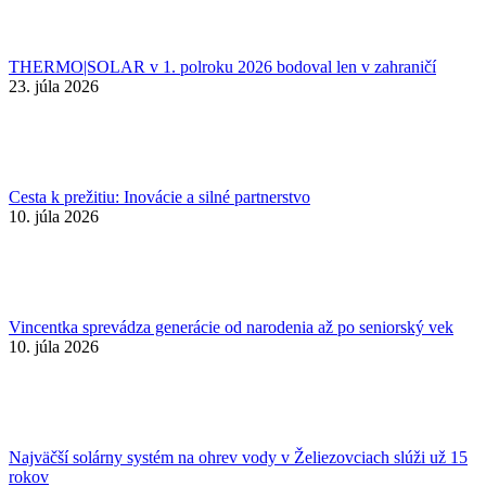
THERMO|SOLAR v 1. polroku 2026 bodoval len v zahraničí
23. júla 2026
Cesta k prežitiu: Inovácie a silné partnerstvo
10. júla 2026
Vincentka sprevádza generácie od narodenia až po seniorský vek
10. júla 2026
Najväčší solárny systém na ohrev vody v Želiezovciach slúži už 15
rokov