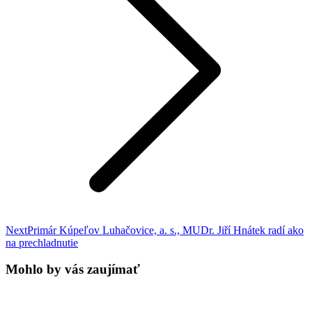
Next
Next
Primár Kúpeľov Luhačovice, a. s., MUDr. Jiří Hnátek radí ako
post:
na prechladnutie
Mohlo by vás zaujímať