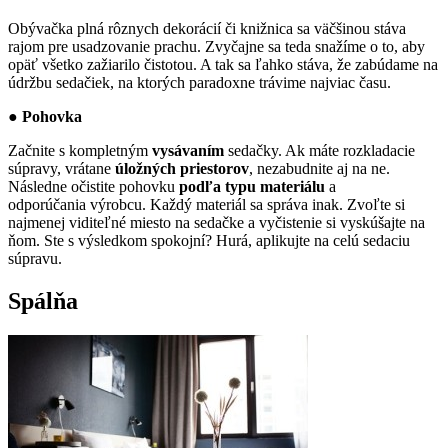
Obývačka plná rôznych dekorácií či knižnica sa väčšinou stáva
rajom pre usadzovanie prachu. Zvyčajne sa teda snažíme o to, aby
opäť všetko zažiarilo čistotou. A tak sa ľahko stáva, že zabúdame na
údržbu sedačiek, na ktorých paradoxne trávime najviac času.
● Pohovka
Začnite s kompletným
vysávaním
sedačky. Ak máte rozkladacie
súpravy, vrátane
úložných
priestorov
, nezabudnite aj na ne.
Následne očistite pohovku
podľa typu materiálu
a
odporúčania výrobcu. Každý materiál sa správa inak. Zvoľte si
najmenej viditeľné miesto na sedačke a vyčistenie si vyskúšajte na
ňom. Ste s výsledkom spokojní? Hurá, aplikujte na celú sedaciu
súpravu.
Spálňa