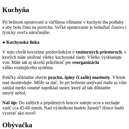
Kuchyňa
Pri bežnom upratovaní si väčšinou všímame v kuchyni iba podlahy
a aby bolo čisto na povrchu. Veľké upratovanie je bohužiaľ časovo i
fyzicky oveľa náročnejšie.
● Kuchynská linka
V tejto chvíli hovoríme predovšetkým o
vnútorných priestoroch
, v
ktorých máte uložené všetky kuchynské riady. Všetko vyskladajte
von. Máte tak aj skvelú príležitosť pre
reorganizáciu
vášho existujúceho systému.
Poličky dôkladne zbavte
prachu, špiny či zašlej mastnoty
. Všetok
riad skontrolujte. Môže sa stať, že pri bežnom umývaní riadu sa vám
zatúlal medzi ostatné napríklad tanier, ktorý až tak dôkladne
umytý nebol.
Náš tip:
Do zašlých a pripálených hrncov nalejte ocot a nechajte
variť cca 45-60 minút. Nad výsledkom budete žasnúť! Hrnce budú
vyzerať ako nové!
Obývačka