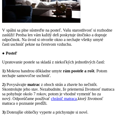
V spálni sa plne sústreďte na posteľ. Vašu starostlivosť si rozhodne
zaslúži! Predsa len vám každý deň poskytuje útočisko a dopraje
odpočinok. Na úvod si otvoríte okno a nechajte všetky umyté
časti uschnúť pekne na čerstvom vzduchu.
● Posteľ
Upratovanie postele sa skladá z niekoľkých jednotlivých častí:
1)
Mokrou handrou dôkladne umyte
rám postele a rošt
. Potom
nechajte samovoľne uschnúť.
2)
Povysávajte
matrac
z oboch strán a zbavte ho nečistôt.
Skontrolujte jeho stav. Nezabudnite, že priemerná životnosť matraca
sa pohybuje okolo 7 rokov, potom je vhodné vymeniť ho za
nový. Odporúčame používať
chránič matraca
,ktorý životnosť
matraca o poznanie predĺži.
3)
Doterajšie obliečky vyperte a prichystajte si nové.