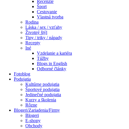
Recenzie
Šport
Cestovanie
Vlastná tvorba
Rodina
Láska / sex / vzťahy
Životný štýl
Tipy / triky / nápady
Recepty
Iné
Vzdelanie a kariéra
Túžby
Blogs in English
Odborné články
Fotoblog
Podujatia
Kultúrne podujatia
Športové podujatia
Jedinečné podujatia
Kurzy a školenia
Rôzne
Blogeri/Zariadenia/Firmy
Blogeri
E-shopy
Obchody