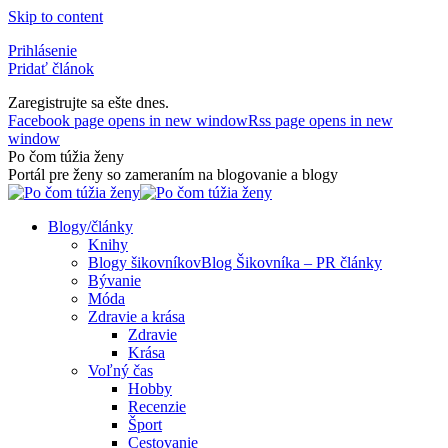
Skip to content
Prihlásenie
Pridať článok
Zaregistrujte sa ešte dnes.
Facebook page opens in new window
Rss page opens in new
window
Po čom túžia ženy
Portál pre ženy so zameraním na blogovanie a blogy
Blogy/články
Knihy
Blogy šikovníkov
Blog Šikovníka – PR články
Bývanie
Móda
Zdravie a krása
Zdravie
Krása
Voľný čas
Hobby
Recenzie
Šport
Cestovanie