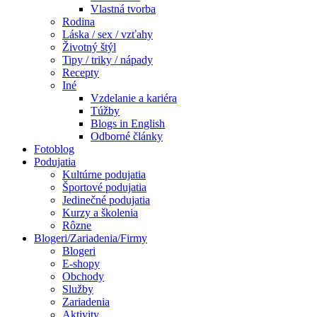
Vlastná tvorba
Rodina
Láska / sex / vzťahy
Životný štýl
Tipy / triky / nápady
Recepty
Iné
Vzdelanie a kariéra
Túžby
Blogs in English
Odborné články
Fotoblog
Podujatia
Kultúrne podujatia
Športové podujatia
Jedinečné podujatia
Kurzy a školenia
Rôzne
Blogeri/Zariadenia/Firmy
Blogeri
E-shopy
Obchody
Služby
Zariadenia
Aktivity