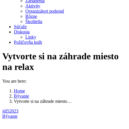
Zariadenia
Aktivity
Organizátori podujatí
Rôzne
Školitelia
Súťaže
Diskusia
Linky
Požičovňa kníh
Vytvorte si na záhrade miesto
na relax
You are here:
Home
Bývanie
Vytvorte si na záhrade miesto…
júl
5
2023
Bývanie