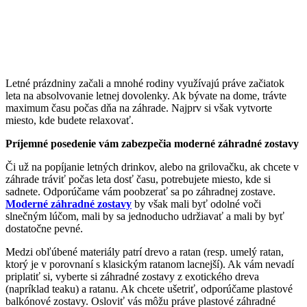
Letné prázdniny začali a mnohé rodiny využívajú práve začiatok
leta na absolvovanie letnej dovolenky. Ak bývate na dome, trávte
maximum času počas dňa na záhrade. Najprv si však vytvorte
miesto, kde budete relaxovať.
Príjemné posedenie vám zabezpečia moderné záhradné zostavy
Či už na popíjanie letných drinkov, alebo na grilovačku, ak chcete v
záhrade tráviť počas leta dosť času, potrebujete miesto, kde si
sadnete. Odporúčame vám poobzerať sa po záhradnej zostave.
Moderné záhradné zostavy
by však mali byť odolné voči
slnečným lúčom, mali by sa jednoducho udržiavať a mali by byť
dostatočne pevné.
Medzi obľúbené materiály patrí drevo a ratan (resp. umelý ratan,
ktorý je v porovnaní s klasickým ratanom lacnejší). Ak vám nevadí
priplatiť si, vyberte si záhradné zostavy z exotického dreva
(napríklad teaku) a ratanu. Ak chcete ušetriť, odporúčame plastové
balkónové zostavy. Osloviť vás môžu práve plastové záhradné