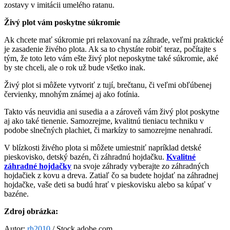
zostavy v imitácii umelého ratanu.
Živý plot vám poskytne súkromie
Ak chcete mať súkromie pri relaxovaní na záhrade, veľmi praktické
je zasadenie živého plota. Ak sa to chystáte robiť teraz, počítajte s
tým, že toto leto vám ešte živý plot neposkytne také súkromie, aké
by ste chceli, ale o rok už bude všetko inak.
Živý plot si môžete vytvoriť z tují, brečtanu, či veľmi obľúbenej
červienky, mnohým známej aj ako fotínia.
Takto vás neuvidia ani susedia a a zároveň vám živý plot poskytne
aj ako také tienenie. Samozrejme, kvalitnú tieniacu techniku v
podobe slnečných plachiet, či markízy to samozrejme nenahradí.
V blízkosti živého plota si môžete umiestniť napríklad detské
pieskovisko, detský bazén, či záhradnú hojdačku.
Kvalitné
záhradné hojdačky
na svoje záhrady vyberajte zo záhradných
hojdačiek z kovu a dreva. Zatiaľ čo sa budete hojdať na záhradnej
hojdačke, vaše deti sa budú hrať v pieskovisku alebo sa kúpať v
bazéne.
Zdroj obrázka:
Autor:
rh2010
/ S
tock.adobe.com