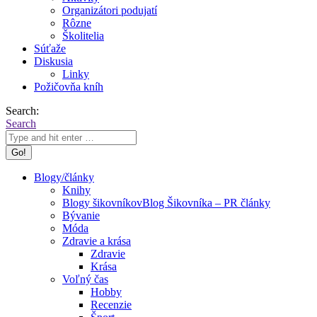
Organizátori podujatí
Rôzne
Školitelia
Súťaže
Diskusia
Linky
Požičovňa kníh
Search:
Search
Blogy/články
Knihy
Blogy šikovníkov
Blog Šikovníka – PR články
Bývanie
Móda
Zdravie a krása
Zdravie
Krása
Voľný čas
Hobby
Recenzie