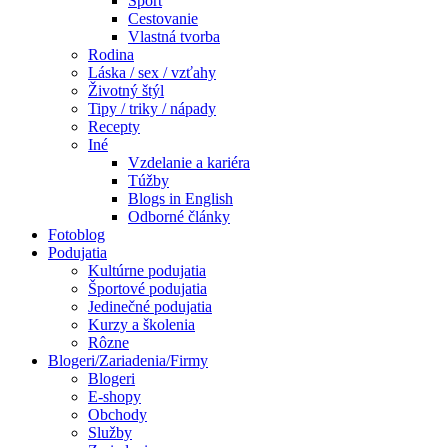
Šport
Cestovanie
Vlastná tvorba
Rodina
Láska / sex / vzťahy
Životný štýl
Tipy / triky / nápady
Recepty
Iné
Vzdelanie a kariéra
Túžby
Blogs in English
Odborné články
Fotoblog
Podujatia
Kultúrne podujatia
Športové podujatia
Jedinečné podujatia
Kurzy a školenia
Rôzne
Blogeri/Zariadenia/Firmy
Blogeri
E-shopy
Obchody
Služby