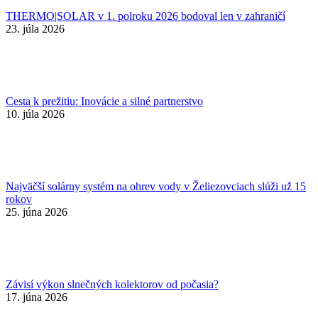
THERMO|SOLAR v 1. polroku 2026 bodoval len v zahraničí
23. júla 2026
Cesta k prežitiu: Inovácie a silné partnerstvo
10. júla 2026
Najväčší solárny systém na ohrev vody v Želiezovciach slúži už 15
rokov
25. júna 2026
Závisí výkon slnečných kolektorov od počasia?
17. júna 2026