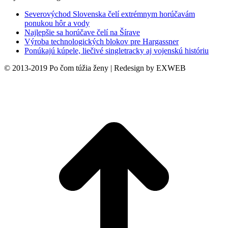
Severovýchod Slovenska čelí extrémnym horúčavám
ponukou hôr a vody
Najlepšie sa horúčave čelí na Šírave
Výroba technologických blokov pre Hargassner
Ponúkajú kúpele, liečivé singletracky aj vojenskú históriu
© 2013-2019 Po čom túžia ženy | Redesign by EXWEB