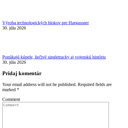
Výroba technologických blokov pre Hargassner
30. júla 2026
Ponúkajú kúpele, liečivé singletracky aj vojenskú históriu
30. júla 2026
Pridaj komentár
Your email address will not be published. Required fields are
marked
*
Comment