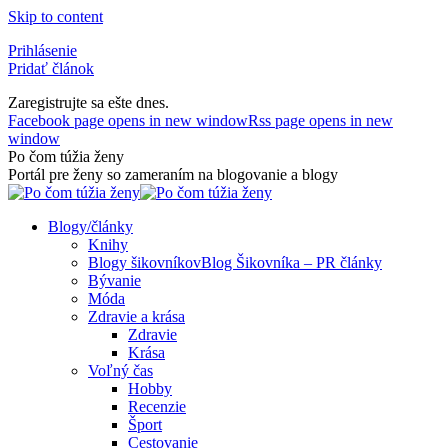
Skip to content
Prihlásenie
Pridať článok
Zaregistrujte sa ešte dnes.
Facebook page opens in new window
Rss page opens in new
window
Po čom túžia ženy
Portál pre ženy so zameraním na blogovanie a blogy
Blogy/články
Knihy
Blogy šikovníkov
Blog Šikovníka – PR články
Bývanie
Móda
Zdravie a krása
Zdravie
Krása
Voľný čas
Hobby
Recenzie
Šport
Cestovanie