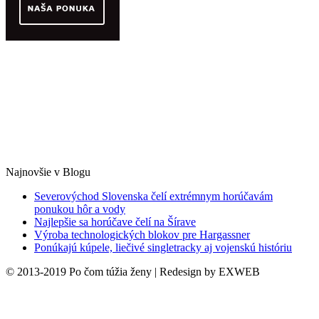
Najnovšie v Blogu
Severovýchod Slovenska čelí extrémnym horúčavám
ponukou hôr a vody
Najlepšie sa horúčave čelí na Šírave
Výroba technologických blokov pre Hargassner
Ponúkajú kúpele, liečivé singletracky aj vojenskú históriu
© 2013-2019 Po čom túžia ženy | Redesign by EXWEB