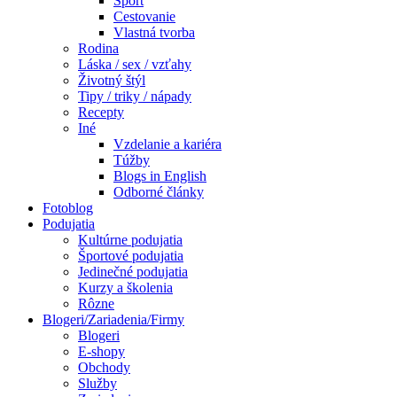
Šport
Cestovanie
Vlastná tvorba
Rodina
Láska / sex / vzťahy
Životný štýl
Tipy / triky / nápady
Recepty
Iné
Vzdelanie a kariéra
Túžby
Blogs in English
Odborné články
Fotoblog
Podujatia
Kultúrne podujatia
Športové podujatia
Jedinečné podujatia
Kurzy a školenia
Rôzne
Blogeri/Zariadenia/Firmy
Blogeri
E-shopy
Obchody
Služby