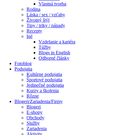
Vlastná tvorba
Rodina
Láska / sex / vzťahy
Životný štýl
Tipy / triky / nápady
Recepty
Iné
Vzdelanie a kariéra
Túžby
Blogs in English
Odborné články
Fotoblog
Podujatia
Kultúrne podujatia
Športové podujatia
Jedinečné podujatia
Kurzy a školenia
Rôzne
Blogeri/Zariadenia/Firmy
Blogeri
E-shopy
Obchody
Služby
Zariadenia
Aktivity