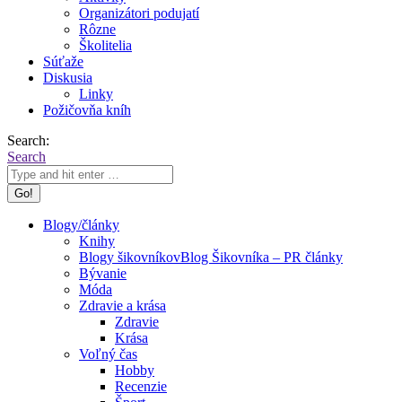
Organizátori podujatí
Rôzne
Školitelia
Súťaže
Diskusia
Linky
Požičovňa kníh
Search:
Search
Blogy/články
Knihy
Blogy šikovníkov
Blog Šikovníka – PR články
Bývanie
Móda
Zdravie a krása
Zdravie
Krása
Voľný čas
Hobby
Recenzie