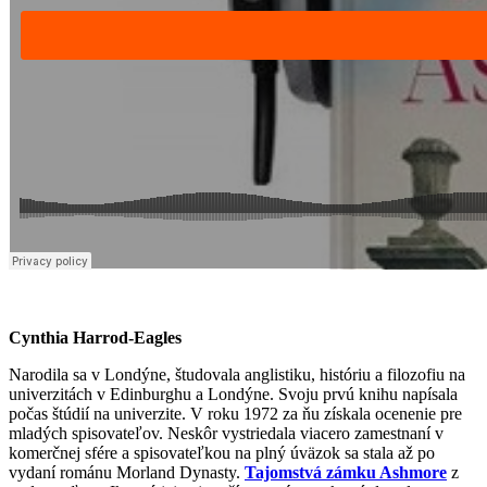
Cynthia Harrod-Eagles
Narodila sa v Londýne, študovala anglistiku, históriu a filozofiu na
univerzitách v Edinburghu a Londýne. Svoju prvú knihu napísala
počas štúdií na univerzite. V roku 1972 za ňu získala ocenenie pre
mladých spisovateľov. Neskôr vystriedala viacero zamestnaní v
komerčnej sfére a spisovateľkou na plný úväzok sa stala až po
vydaní románu Morland Dynasty.
Tajomstvá zámku Ashmore
z