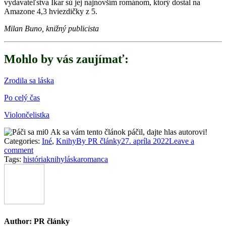
vydavateľstva Ikar sú jej najnovším románom, ktorý dostal na
Amazone 4,3 hviezdičky z 5.
Milan Buno, knižný publicista
Mohlo by vás zaujímať:
Zrodila sa láska
Po celý čas
Violončelistka
0
Ak sa vám tento článok páčil, dajte hlas autorovi!
Categories:
Iné
,
Knihy
By
PR články
27. apríla 2022
Leave a
comment
Tags:
história
knihy
láska
romanca
Author:
PR články