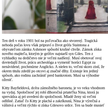
Ten deň v roku 1901 bol na poľovačku ako stvorený. Tragická
nehoda počas lovu však pripraví o život grófa Staintona a
obyvateľom zámku Ashmore spôsobí krušné chvíle. Zámok získa
nového majiteľa, ktorým je grófov najstarší syn Giles. Ten z
vyhliadky na dedičstvo nie je veľmi nadšený. Musí obetovať svoj
dovtedajší život, prácu archeológa a vymeniť horúci Egypt za
nenávidené, pochmúrne Anglicko. A nielen to, veľmi skoro zistí, že
okrem titulu zdedil po otcovi aj značné dlhy. Existuje len jediný
spôsob, ako rodinu zachrániť pred bankrotom. Musí sa výhodne
oženiť.
Kitty Bayfieldová, dcéra zámožného baroneta, je vo veku vhodnom
na vydaj. Spoločnosť jej robí dlhoročná priateľka Nina, ktorá ju
sprevádza aj pri uvedení do spoločnosti. Mladé ženy sú veľmi
odlišné. Zatiaľ čo Kitty je plachá a zakríknutá, Nina je výrečná a
vášnivá a veľmi rýchlo si získa Gilesovo srdce. Ten sa bude musieť