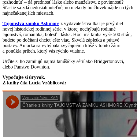
rozhodnúť – dá prednosť láske alebo manželstvu z povinnosti?
Šťastie sa zdá nedosiahnuteľné, no niekedy ho človek nájde na tých
najnečakanejších miestach.
Tajomstvá zámku Ashmore
z vydavateľstva Ikar je prvý diel
novej historickej rodinnej série, v ktorej nechýbajú rodinné
tajomstvá, romantika, bolesť i láska. Hoci má kniha vyše 500 strán,
budete po dočítaní chcieť ešte viac. Skvelá zápletka a pútavé
postavy. Autorka sa vyhýbala zvyčajnému klišé v tomto žánri
a ponúkla príbeh, ktorý vás rýchlo vtiahne.
Určite si ho zamilujú najmä fanúšičky sérií ako Bridgertonovci,
alebo Panstvo Downton.
Vypočujte si úryvok.
Z knihy číta Lucia Vráblicová: