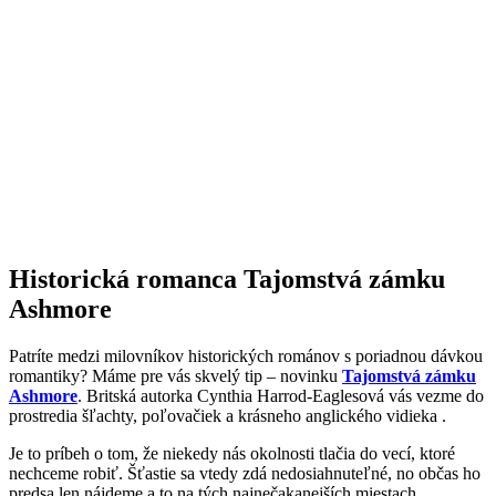
Historická romanca Tajomstvá zámku
Ashmore
Patríte medzi milovníkov historických románov s poriadnou dávkou
romantiky? Máme pre vás skvelý tip – novinku
Tajomstvá zámku
Ashmore
. Britská autorka Cynthia Harrod-Eaglesová vás vezme do
prostredia šľachty, poľovačiek a krásneho anglického vidieka .
Je to príbeh o tom, že niekedy nás okolnosti tlačia do vecí, ktoré
nechceme robiť. Šťastie sa vtedy zdá nedosiahnuteľné, no občas ho
predsa len nájdeme a to na tých najnečakanejších miestach.