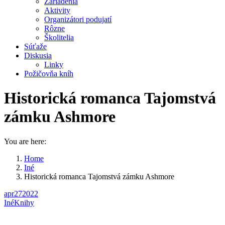
Zariadenia
Aktivity
Organizátori podujatí
Rôzne
Školitelia
Súťaže
Diskusia
Linky
Požičovňa kníh
Historická romanca Tajomstvá
zámku Ashmore
You are here:
Home
Iné
Historická romanca Tajomstvá zámku Ashmore
apr
27
2022
Iné
Knihy