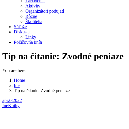
Zariadenia
Aktivity
Organizátori podujatí
Rôzne
Školitelia
Súťaže
Diskusia
Linky
Požičovňa kníh
Tip na čítanie: Zvodné peniaze
You are here:
Home
Iné
Tip na čítanie: Zvodné peniaze
apr
28
2022
Iné
Knihy