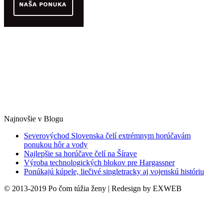
Najnovšie v Blogu
Severovýchod Slovenska čelí extrémnym horúčavám
ponukou hôr a vody
Najlepšie sa horúčave čelí na Šírave
Výroba technologických blokov pre Hargassner
Ponúkajú kúpele, liečivé singletracky aj vojenskú históriu
© 2013-2019 Po čom túžia ženy | Redesign by EXWEB