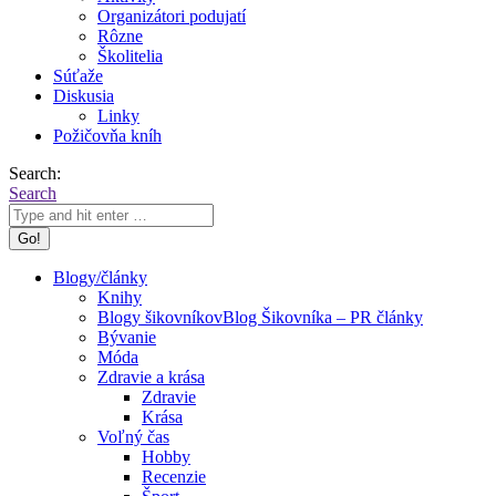
Organizátori podujatí
Rôzne
Školitelia
Súťaže
Diskusia
Linky
Požičovňa kníh
Search:
Search
Blogy/články
Knihy
Blogy šikovníkov
Blog Šikovníka – PR články
Bývanie
Móda
Zdravie a krása
Zdravie
Krása
Voľný čas
Hobby
Recenzie