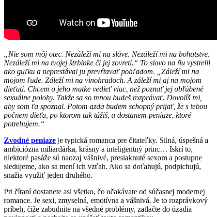
„Nie som môj otec. Nezáleží mi na sláve. Nezáleží mi na bohatstve.
Nezáleží mi na tvojej štrbinke či jej zovretí.“ To slovo na ňu vystrelil
ako guľku a neprestával ju prevŕtavať pohľadom. „Záleží mi na
mojom ľude. Záleží mi na vinohradoch. A záleží mi aj na mojom
dieťati. Chcem o jeho matke vedieť viac, než poznať jej obľúbené
sexuálne polohy. Takže sa so mnou budeš rozprávať. Dovolíš mi,
aby som ťa spoznal. Potom azda budem schopný prijať, že s tebou
počnem dieťa, po ktorom tak túžiš, a dostanem peniaze, ktoré
potrebujem.“
Zvodné peniaze
je typická romanca pre čitateľky. Silná, úspešná a
ambiciózna miliardárka, krásny a inteligentný princ… Iskrí to,
niektoré pasáže sú naozaj vášnivé, presiaknuté sexom a postupne
sledujeme, ako sa mení ich vzťah. Ako sa doťahujú, podpichujú,
snažia využiť jeden druhého.
Pri čítaní dostanete asi všetko, čo očakávate od súčasnej modernej
romance. Je sexi, zmyselná, emotívna a vášnivá. Je to rozprávkový
príbeh, čiže zabudnite na všedné problémy, zatlačte do úzadia