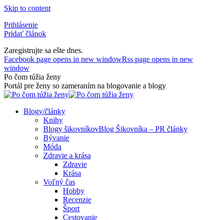
Skip to content
Prihlásenie
Pridať článok
Zaregistrujte sa ešte dnes.
Facebook page opens in new window
Rss page opens in new
window
Po čom túžia ženy
Portál pre ženy so zameraním na blogovanie a blogy
Blogy/články
Knihy
Blogy šikovníkov
Blog Šikovníka – PR články
Bývanie
Móda
Zdravie a krása
Zdravie
Krása
Voľný čas
Hobby
Recenzie
Šport
Cestovanie