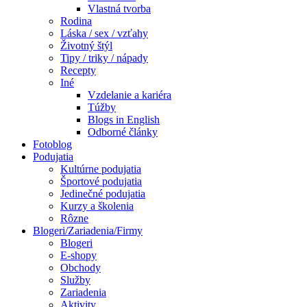
Vlastná tvorba
Rodina
Láska / sex / vzťahy
Životný štýl
Tipy / triky / nápady
Recepty
Iné
Vzdelanie a kariéra
Túžby
Blogs in English
Odborné články
Fotoblog
Podujatia
Kultúrne podujatia
Športové podujatia
Jedinečné podujatia
Kurzy a školenia
Rôzne
Blogeri/Zariadenia/Firmy
Blogeri
E-shopy
Obchody
Služby
Zariadenia
Aktivity