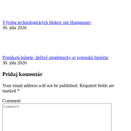
Výroba technologických blokov pre Hargassner
30. júla 2026
Ponúkajú kúpele, liečivé singletracky aj vojenskú históriu
30. júla 2026
Pridaj komentár
Your email address will not be published. Required fields are
marked
*
Comment