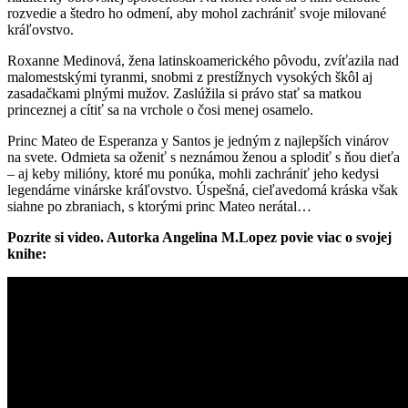
rozvedie a štedro ho odmení, aby mohol zachrániť svoje milované
kráľovstvo.
Roxanne Medinová, žena latinskoamerického pôvodu, zvíťazila nad
malomestskými tyranmi, snobmi z prestížnych vysokých škôl aj
zasadačkami plnými mužov. Zaslúžila si právo stať sa matkou
princeznej a cítiť sa na vrchole o čosi menej osamelo.
Princ Mateo de Esperanza y Santos je jedným z najlepších vinárov
na svete. Odmieta sa oženiť s neznámou ženou a splodiť s ňou dieťa
– aj keby milióny, ktoré mu ponúka, mohli zachrániť jeho kedysi
legendárne vinárske kráľovstvo. Úspešná, cieľavedomá kráska však
siahne po zbraniach, s ktorými princ Mateo nerátal…
Pozrite si video. Autorka Angelina M.Lopez povie viac o svojej
knihe: