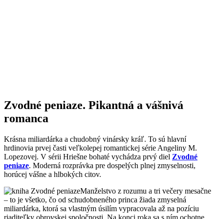
Zvodné peniaze. Pikantná a vášnivá
romanca
Krásna miliardárka a chudobný vinársky kráľ. To sú hlavní
hrdinovia prvej časti veľkolepej romantickej série Angeliny M.
Lopezovej. V sérii Hriešne bohaté vychádza prvý diel
Zvodné
peniaze
. Moderná rozprávka pre dospelých plnej zmyselnosti,
horúcej vášne a hlbokých citov.
Manželstvo z rozumu a tri večery mesačne
– to je všetko, čo od schudobneného princa žiada zmyselná
miliardárka, ktorá sa vlastným úsilím vypracovala až na pozíciu
riaditeľky obrovskej spoločnosti. Na konci roka sa s ním ochotne