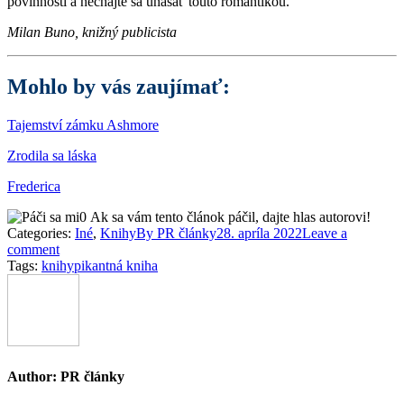
povinnosti a nechajte sa unášať touto romantikou.
Milan Buno, knižný publicista
Mohlo by vás zaujímať:
Tajemství zámku Ashmore
Zrodila sa láska
Frederica
0
Ak sa vám tento článok páčil, dajte hlas autorovi!
Categories:
Iné
,
Knihy
By
PR články
28. apríla 2022
Leave a
comment
Tags:
knihy
pikantná kniha
Author:
PR články