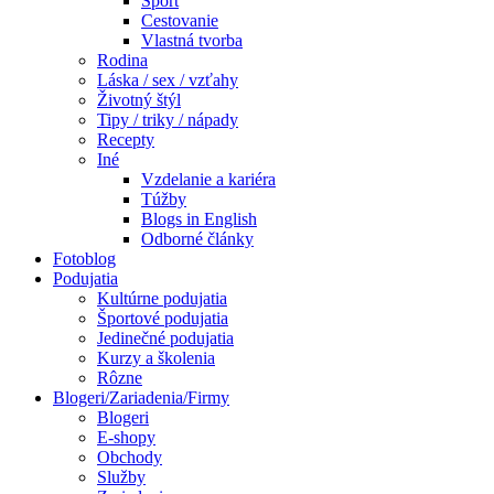
Šport
Cestovanie
Vlastná tvorba
Rodina
Láska / sex / vzťahy
Životný štýl
Tipy / triky / nápady
Recepty
Iné
Vzdelanie a kariéra
Túžby
Blogs in English
Odborné články
Fotoblog
Podujatia
Kultúrne podujatia
Športové podujatia
Jedinečné podujatia
Kurzy a školenia
Rôzne
Blogeri/Zariadenia/Firmy
Blogeri
E-shopy
Obchody
Služby