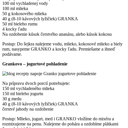
100 ml vychladenej vody
100 ml mlieka
50 g kokosového mlieka
40 g (8-10 kávových lyžičiek) GRANKA
50 ml bieleho rumu
4 kocky ľadu
Na ozdobenie kúsok čerstvého ananásu, alebo kúsok kokosu
Postup: Do šejkra nalejeme vodu, mlieko, kokosové mlieko a biely
rum, nasypeme GRANKO a kocky ľadu. Premiešame a ihneď
podávame.
Grankovo – jogurtové pohladenie
Na prípravu dvoch porcií potrebujete:
150 ml vychladeného mlieka
150 ml bieleho jogurtu
30 g medu
40 g (8-10 kávových lyžičiek) GRANKA
čerstvé jahody na ozdobenie
Postup: Mlieko, jogurt, med i GRANKO vložíme do mixéra a
rozmixujeme na penu. Nalejeme do pohára a ozdobíme plátkami