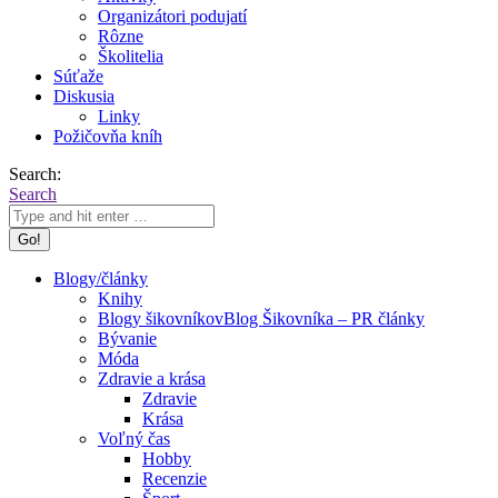
Organizátori podujatí
Rôzne
Školitelia
Súťaže
Diskusia
Linky
Požičovňa kníh
Search:
Search
Blogy/články
Knihy
Blogy šikovníkov
Blog Šikovníka – PR články
Bývanie
Móda
Zdravie a krása
Zdravie
Krása
Voľný čas
Hobby
Recenzie