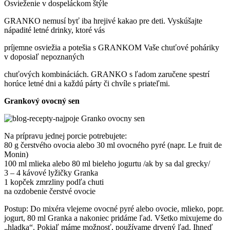
Osvieženie v dospeláckom štýle
GRANKO nemusí byť iba hrejivé kakao pre deti. Vyskúšajte
nápadité letné drinky, ktoré vás
príjemne osviežia a potešia s GRANKOM Vaše chuťové poháriky
v doposiaľ nepoznaných
chuťových kombináciách. GRANKO s ľadom zaručene spestrí
horúce letné dni a každú párty či chvíle s priateľmi.
Grankový ovocný sen
Na prípravu jednej porcie potrebujete:
80 g čerstvého ovocia alebo 30 ml ovocného pyré (napr. Le fruit de
Monin)
100 ml mlieka alebo 80 ml bieleho jogurtu /ak by sa dal grecky/
3 – 4 kávové lyžičky Granka
1 kopček zmrzliny podľa chuti
na ozdobenie čerstvé ovocie
Postup: Do mixéra vlejeme ovocné pyré alebo ovocie, mlieko, popr.
jogurt, 80 ml Granka a nakoniec pridáme ľad. Všetko mixujeme do
„hladka“. Pokiaľ máme možnosť, používame drvený ľad. Ihneď