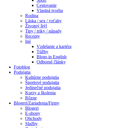
Šport
Cestovanie
Vlastná tvorba
Rodina
Láska / sex / vzťahy
Životný štýl
Tipy / triky / nápady
Recepty
Iné
Vzdelanie a kariéra
Túžby
Blogs in English
Odborné články
Fotoblog
Podujatia
Kultúrne podujatia
Športové podujatia
Jedinečné podujatia
Kurzy a školenia
Rôzne
Blogeri/Zariadenia/Firmy
Blogeri
E-shopy
Obchody
Služby