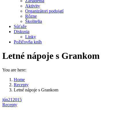
Zariadenia
Aktivity
Organizátori podujatí
Rôzne
Školitelia
Súťaže
Diskusia
Linky
Požičovňa kníh
Letné nápoje s Grankom
You are here:
Home
Recepty
Letné nápoje s Grankom
jún
21
2015
Recepty