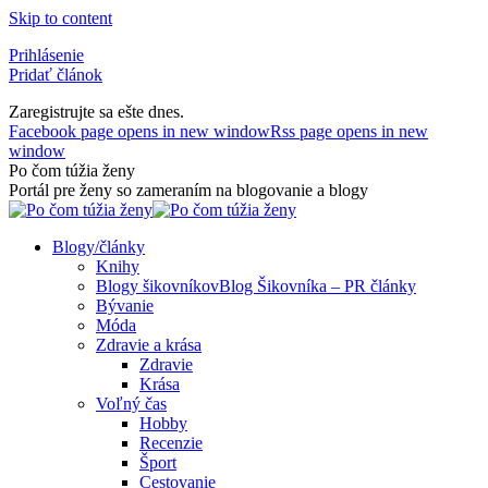
Skip to content
Prihlásenie
Pridať článok
Zaregistrujte sa ešte dnes.
Facebook page opens in new window
Rss page opens in new
window
Po čom túžia ženy
Portál pre ženy so zameraním na blogovanie a blogy
Blogy/články
Knihy
Blogy šikovníkov
Blog Šikovníka – PR články
Bývanie
Móda
Zdravie a krása
Zdravie
Krása
Voľný čas
Hobby
Recenzie
Šport
Cestovanie