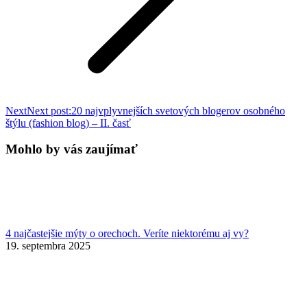
Next
Next post:
20 najvplyvnejších svetových blogerov osobného
štýlu (fashion blog) – II. časť
Mohlo by vás zaujímať
4 najčastejšie mýty o orechoch. Veríte niektorému aj vy?
19. septembra 2025