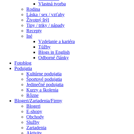
Vlastná tvorba
Rodina
Láska / sex / vzťahy
Životný štýl
Tipy / triky / nápady
Recepty
Iné
Vzdelanie a kariéra
Túžby
Blogs in English
Odborné články
Fotoblog
Podujatia
Kultúrne podujatia
Športové podujatia
Jedinečné podujatia
Kurzy a školenia
Rôzne
Blogeri/Zariadenia/Firmy
Blogeri
E-shopy
Obchody
Služby
Zariadenia
Aktivity