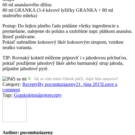
60 ml ananásového džúsu
80 ml GRANKA (3-4 kávové lyžičky GRANKA + 80 ml
studeného mlieka)
Postup: Do šejkru plného ľadu pridáme všetky ingrediencie a
premiešame, nalejeme do pohára a ozdobíme napr. plátkom ananásu.
Ihneď podávame.
Pokiaľ nahradíme kokosový likér kokosovým sirupom, vznikne
nealko varianta.
TIP: Rovnaký kokteil môžeme pripraviť i s jahodovou príchuťou,
pokiaľ použijeme jahodový likér alebo barmanský sirup jahoda,
prípadne jahodové pyré.
0
Ak sa vám tento článok páčil, dajte hlas autorovi!
Category:
Recepty
By
pocomtuziazeny
21. júna 2015
Leave a
comment
Tags:
Granko
leto
nápoje
recepty
Author:
pocomtuziazeny