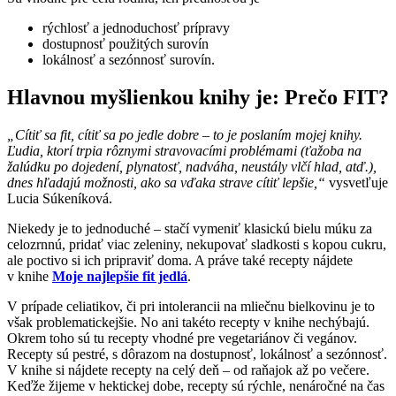
rýchlosť a jednoduchosť prípravy
dostupnosť použitých surovín
lokálnosť a sezónnosť surovín.
Hlavnou myšlienkou knihy je: Prečo FIT?
„Cítiť sa fit, cítiť sa po jedle dobre – to je poslaním mojej knihy.
Ľudia, ktorí trpia rôznymi stravovacími problémami (ťažoba na
žalúdku po dojedení, plynatosť, nadváha, neustály vlčí hlad, atď.),
dnes hľadajú možnosti, ako sa vďaka strave cítiť lepšie,“
vysvetľuje
Lucia Súkeníková.
Niekedy je to jednoduché – stačí vymeniť klasickú bielu múku za
celozrnnú, pridať viac zeleniny, nekupovať sladkosti s kopou cukru,
ale poctivo si ich pripraviť doma. A práve také recepty nájdete
v knihe
Moje najlepšie fit jedlá
.
V prípade celiatikov, či pri intolerancii na mliečnu bielkovinu je to
však problematickejšie. No ani takéto recepty v knihe nechýbajú.
Okrem toho sú tu recepty vhodné pre vegetariánov či vegánov.
Recepty sú pestré, s dôrazom na dostupnosť, lokálnosť a sezónnosť.
V knihe si nájdete recepty na celý deň – od raňajok až po večere.
Keďže žijeme v hektickej dobe, recepty sú rýchle, nenáročné na čas