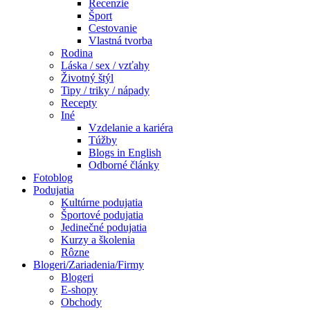
Recenzie
Šport
Cestovanie
Vlastná tvorba
Rodina
Láska / sex / vzťahy
Životný štýl
Tipy / triky / nápady
Recepty
Iné
Vzdelanie a kariéra
Túžby
Blogs in English
Odborné články
Fotoblog
Podujatia
Kultúrne podujatia
Športové podujatia
Jedinečné podujatia
Kurzy a školenia
Rôzne
Blogeri/Zariadenia/Firmy
Blogeri
E-shopy
Obchody