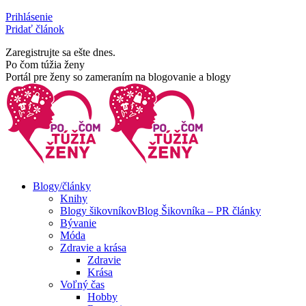
Skip
Prihlásenie
to
Pridať článok
content
Zaregistrujte sa ešte dnes.
Facebook
Rss
Po čom túžia ženy
page
page
Portál pre ženy so zameraním na blogovanie a blogy
opens
opens
in
in
new
new
window
window
Blogy/články
Knihy
Blogy šikovníkov
Blog Šikovníka – PR články
Bývanie
Móda
Zdravie a krása
Zdravie
Krása
Voľný čas
Hobby