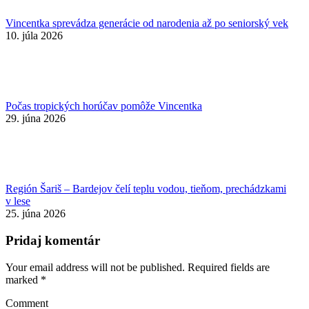
Vincentka sprevádza generácie od narodenia až po seniorský vek
10. júla 2026
Počas tropických horúčav pomôže Vincentka
29. júna 2026
Región Šariš – Bardejov čelí teplu vodou, tieňom, prechádzkami
v lese
25. júna 2026
Pridaj komentár
Your email address will not be published. Required fields are
marked
*
Comment