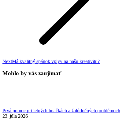
Next
Next
Má kvalitný spánok vplyv na našu kreativitu?
post:
Mohlo by vás zaujímať
Prvá pomoc pri letných hnačkách a žalúdočných problémoch
23. júla 2026