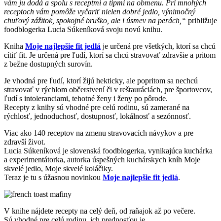
vám ju dodá a spolu s receptmi a tipmi na obmenu. Pri mnohých
receptoch vám pomôže vyčariť nielen dobré jedlo, výnimočný
chuťový zážitok, spokojné bruško, ale i úsmev na perách,“
približuje
foodblogerka Lucia Súkeníková svoju novú knihu.
Kniha
Moje najlepšie fit jedlá
je určená pre všetkých, ktorí sa chcú
cítiť fit. Je určená pre ľudí, ktorí sa chcú stravovať zdravšie a pritom
z bežne dostupných surovín.
Je vhodná pre ľudí, ktorí žijú hekticky, ale popritom sa nechcú
stravovať v rýchlom občerstvení či v reštauráciách, pre športovcov,
ľudí s intoleranciami, tehotné ženy i ženy po pôrode.
Recepty z knihy sú vhodné pre celú rodinu, sú zamerané na
rýchlosť, jednoduchosť, dostupnosť, lokálnosť a sezónnosť.
Viac ako 140 receptov na zmenu stravovacích návykov a pre
zdravší život.
Lucia Súkeníková je slovenská foodblogerka, vynikajúca kuchárka
a experimentátorka, autorka úspešných kuchárskych kníh Moje
skvelé jedlo, Moje skvelé koláčiky.
Teraz je tu s úžasnou novinkou
Moje najlepšie fit jedlá
.
V knihe nájdete recepty na celý deň, od raňajok až po večere.
Sú vhodné pre celú rodinu, ich prednosťou je