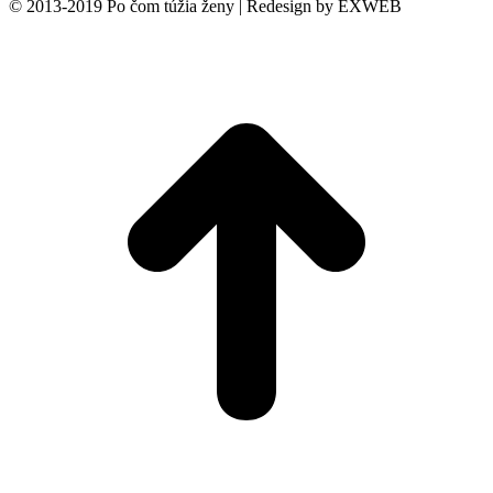
© 2013-2019 Po čom túžia ženy | Redesign by EXWEB
t
T