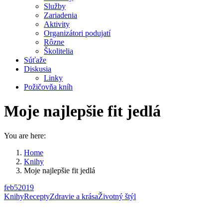
Služby
Zariadenia
Aktivity
Organizátori podujatí
Rôzne
Školitelia
Súťaže
Diskusia
Linky
Požičovňa kníh
Moje najlepšie fit jedlá
You are here:
Home
Knihy
Moje najlepšie fit jedlá
feb
5
2019
Knihy
Recepty
Zdravie a krása
Životný štýl