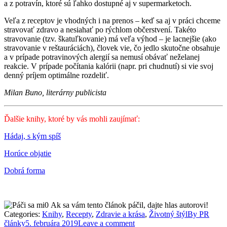
a z potravín, ktoré sú ľahko dostupné aj v supermarketoch.
Veľa z receptov je vhodných i na prenos – keď sa aj v práci chceme
stravovať zdravo a nesiahať po rýchlom občerstvení. Takéto
stravovanie (tzv. škatuľkovanie) má veľa výhod – je lacnejšie (ako
stravovanie v reštauráciách), človek vie, čo jedlo skutočne obsahuje
a v prípade potravinových alergií sa nemusí obávať neželanej
reakcie. V prípade počítania kalórii (napr. pri chudnutí) si vie svoj
denný príjem optimálne rozdeliť.
Milan Buno, literárny publicista
Ďalšie knihy, ktoré by vás mohli zaujímať:
Hádaj, s kým spíš
Horúce objatie
Dobrá forma
0
Ak sa vám tento článok páčil, dajte hlas autorovi!
Categories:
Knihy
,
Recepty
,
Zdravie a krása
,
Životný štýl
By
PR
články
5. februára 2019
Leave a comment