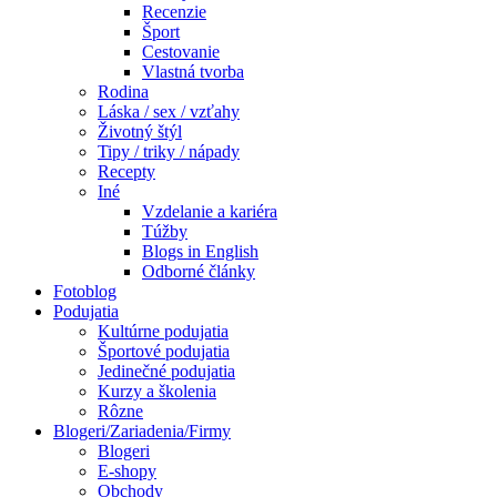
Recenzie
Šport
Cestovanie
Vlastná tvorba
Rodina
Láska / sex / vzťahy
Životný štýl
Tipy / triky / nápady
Recepty
Iné
Vzdelanie a kariéra
Túžby
Blogs in English
Odborné články
Fotoblog
Podujatia
Kultúrne podujatia
Športové podujatia
Jedinečné podujatia
Kurzy a školenia
Rôzne
Blogeri/Zariadenia/Firmy
Blogeri
E-shopy
Obchody