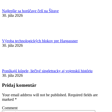
Najlepšie sa horúčave čelí na Šírave
30. júla 2026
Výroba technologických blokov pre Hargassner
30. júla 2026
Ponúkajú kúpele, liečivé singletracky aj vojenskú históriu
30. júla 2026
Pridaj komentár
Your email address will not be published. Required fields are
marked
*
Comment