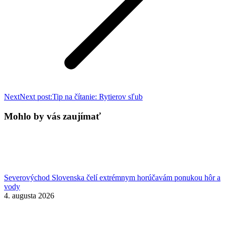
Next
Next post:
Tip na čítanie: Rytierov sľub
Mohlo by vás zaujímať
Severovýchod Slovenska čelí extrémnym horúčavám ponukou hôr a
vody
4. augusta 2026