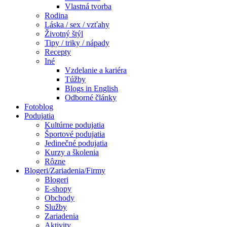
Vlastná tvorba
Rodina
Láska / sex / vzťahy
Životný štýl
Tipy / triky / nápady
Recepty
Iné
Vzdelanie a kariéra
Túžby
Blogs in English
Odborné články
Fotoblog
Podujatia
Kultúrne podujatia
Športové podujatia
Jedinečné podujatia
Kurzy a školenia
Rôzne
Blogeri/Zariadenia/Firmy
Blogeri
E-shopy
Obchody
Služby
Zariadenia
Aktivity