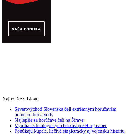
Najnovšie v Blogu
Severovýchod Slovenska čelí extrémnym horúčavám
ponukou hôr a vody
Najlepšie sa horúčave čelí na Šírave
Výroba technologických blokov pre Hargassner
Ponúkajú kúpele, liečivé singletracky aj vojenskú históriu