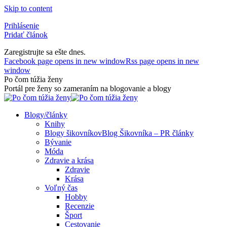
Skip to content
Prihlásenie
Pridať článok
Zaregistrujte sa ešte dnes.
Facebook page opens in new window
Rss page opens in new
window
Po čom túžia ženy
Portál pre ženy so zameraním na blogovanie a blogy
Blogy/články
Knihy
Blogy šikovníkov
Blog Šikovníka – PR články
Bývanie
Móda
Zdravie a krása
Zdravie
Krása
Voľný čas
Hobby
Recenzie
Šport
Cestovanie