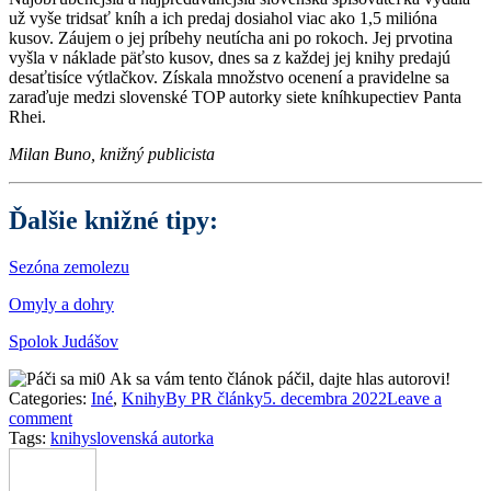
už vyše tridsať kníh a ich predaj dosiahol viac ako 1,5 milióna
kusov. Záujem o jej príbehy neutícha ani po rokoch. Jej prvotina
vyšla v náklade päťsto kusov, dnes sa z každej jej knihy predajú
desaťtisíce výtlačkov. Získala množstvo ocenení a pravidelne sa
zaraďuje medzi slovenské TOP autorky siete kníhkupectiev Panta
Rhei.
Milan Buno, knižný publicista
Ďalšie knižné tipy:
Sezóna zemolezu
Omyly a dohry
Spolok Judášov
0
Ak sa vám tento článok páčil, dajte hlas autorovi!
Categories:
Iné
,
Knihy
By
PR články
5. decembra 2022
Leave a
comment
Tags:
knihy
slovenská autorka