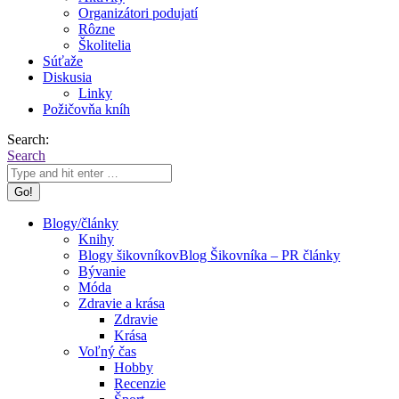
Organizátori podujatí
Rôzne
Školitelia
Súťaže
Diskusia
Linky
Požičovňa kníh
Search:
Search
Blogy/články
Knihy
Blogy šikovníkov
Blog Šikovníka – PR články
Bývanie
Móda
Zdravie a krása
Zdravie
Krása
Voľný čas
Hobby
Recenzie