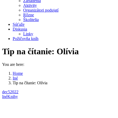
Zariadenia
Aktivity
Organizátori podujatí
Rôzne
Školitelia
Súťaže
Diskusia
Linky
Požičovňa kníh
Tip na čítanie: Olívia
You are here:
Home
Iné
Tip na čítanie: Olívia
dec
5
2022
Iné
Knihy