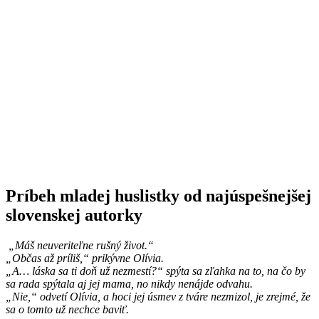
Príbeh mladej huslistky od najúspešnejšej
slovenskej autorky
„Máš neuveriteľne rušný život.“
„Občas až príliš,“ prikývne Olívia.
„A… láska sa ti doň už nezmestí?“ spýta sa zľahka na to, na čo by
sa rada spýtala aj jej mama, no nikdy nenájde odvahu.
„Nie,“ odvetí Olívia, a hoci jej úsmev z tváre nezmizol, je zrejmé, že
sa o tomto už nechce baviť.