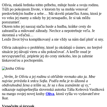
Olívia, mladá hrdinka tohto príbehu, miluje husle a svoju rodinu.
Túži po pokojnom živote, v ktorom by sa mohla venovať
predovšetkým hudbe a sebe… Má skvelú priateľku Annu, ktorá je
vo veku jej mamy a nikdy by jej nenapadlo, že si tak môžu
porozumieť.
Okrem toho jej naozaj stačia husle a hudba, krátke cesty do
zahraničia a milované záhrady. Nechce a nepotrebuje veľa. Je
skromná a vďačná…
Lenže život býva komplikovaný a nie vždy sa nám darí plniť si sny.
Olívia zakopáva o problémy, ktoré ju okrádajú o úsmev, no hrejivé
situácie jej dávajú vieru a silu pokračovať. A keďže osud je
nevyspytateľný, pripletie jej do cesty niekoho, kto ju zahrnie
láskavosťou a pochopením.
„Verím, že Olíviu a jej rodinu si obľúbite rovnako ako ja. Mne
najviac prirástla k srdcu Sofia. Podľa mňa je to úžasná a
obdivuhodná žena a teším sa, že sa s ňou zoznámite aj vy,“
odkazuje najúspešnejšia slovenská autorka Táňa Keleová-Vasilková
na margo svojej novej knihy
Olíva
, ktorá vyšla vo vydavateľstve
Ikar.
Vypočujte si úryvok.