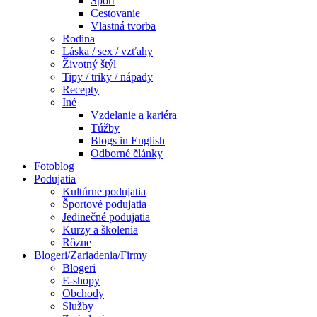
Šport
Cestovanie
Vlastná tvorba
Rodina
Láska / sex / vzťahy
Životný štýl
Tipy / triky / nápady
Recepty
Iné
Vzdelanie a kariéra
Túžby
Blogs in English
Odborné články
Fotoblog
Podujatia
Kultúrne podujatia
Športové podujatia
Jedinečné podujatia
Kurzy a školenia
Rôzne
Blogeri/Zariadenia/Firmy
Blogeri
E-shopy
Obchody
Služby